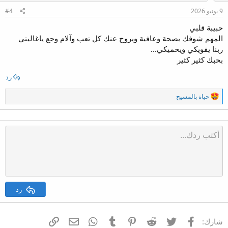
ل
ا
9 يونيو 2026
#4
ت
:
حبيبة قلبي
المهم شوفك بصحة وعافية ويروح عنك كل تعب وآلام وجع ياغاليتي
ربنا يقويكي ويحميكي...
بحبك كثير كثير
رد
ا
حياة بالمسيح
ل
ت
ف
ا
ع
ل
ا
ت
:
رد
فيسبوك
تويتر
Reddit
Pinterest
Tumblr
WhatsApp
الرابط
البريد الإلكتروني
شارك: