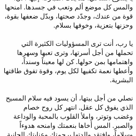
والمس كل موضع ألم وتعب في جسدها. امنحها
قوة من عندك، وجدّد صحتها، وبدّل ضعفها بقوة،
وحزنها بتعزية، وخوفها بسلام.
يا رب، أنت ترى المسؤوليات الكثيرة التي
تحملها من أجل أسرتها، وترى تعبها وسهرها
واهتمامها بمن حولها. كن لها معيناً وسنداً،
وأعطها نعمة تكفيها لكل يوم، وقوة تفوق طاقتها
البشرية.
نصلي من أجل بيتها، أن يسود فيه سلام المسيح
الذي يفوق كل عقل. انتهر كل روح خصام
وغضب وتوتر، واملأ القلوب بالمحبة والوداعة
والصبر. المس أخاها بنعمتك وامنحه هدوءاً
وسلاماً، وافتقد والدتها برحمتك وعنايتك الحانية