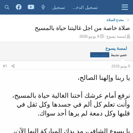
تسجيل الدخول
تسجيل
مخدع الصلاة
صلاة خاصة من اجل غاليتنا حياة بالمسيح
ب
ت
لمسة يسوع
9 يونيو 2026
ا
ا
د
ر
لمسة يسوع
ئ
ي
عضو نشيط
عضو نشيط
ا
خ
ل
ا
9 يونيو 2026
#1
م
ل
و
ب
يا ربنا وإلهنا الصالح،
ض
د
و
ء
ع
نرفع أمام عرشك أختنا الغالية حياة بالمسيح،
وأنت تعلم كل ألم في جسدها وكل ثقل في
قلبها وكل دمعة لم يرها أحد سواك.
يا يسوع الشافي، مد يدك المباركة إليها الآن،