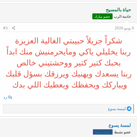
ت
ف
حياة بالمسيح
ا
خادمة الرب
عضو مبارك
ع
ل
ا
9 يونيو 2026
#3
ت
:
شكراً جزيلاً حبيبتي الغالية العزيزة
ربنا يخليلي ياكي ومايحرمنيش منك ابداً
بحبك كتير كتير ووحشتيني خالص
ربنا يسعدك ويهنيك ويرزقك بسؤل قلبك
ويباركك ويحفظك ويعطيك اللي بدك
رد
ا
لمسة يسوع
ل
ت
ف
لمسة يسوع
ا
عضو نشيط
عضو نشيط
ع