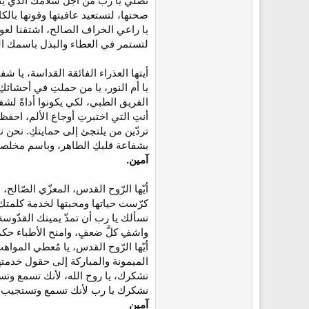
نصلي يا رب من أجل سلامك الذي يفو
ع
صحتها، لتستعيد عافيتها وقوتها بالكا
يا راعي الخراف الصالح، اشتقنا لعو
لتستمر في العطاء والبذل باسمك ا
أيتها العذراء الفائقة القداسة، يا ش
يا أم النور، يا من حملتِ في أحشائكِ 
الفريق الطبي، لكي يكونوا أداةً لشفا
أنتِ التي اختبرتِ أوجاع الألم، احفظ
تردّين من يلتجئ إلى حمايتكِ. نحن ن
بشفاعة قلبكِ الطاهر، وباسم مخلصنا
آمين.
أيّها الرّوح القدس، المعزّي الصّالح
كرّست حياتها ومحبتها لخدمة كلمتك
نسألك يا رب أن تمدّ يمينك القدّوسة و
واشفِ كلَّ ضعفٍ، وامنح الأطباء حكمة
أيّها الرّوح القدس، يا مُعطي المواه
الميمونة والمباركة إلى حقول خدمته
نشكرك، يا روح الله، لأنك تسمع وتس
نشكرك يا رب لأنك تسمع وتستجيب، لأ
آمين