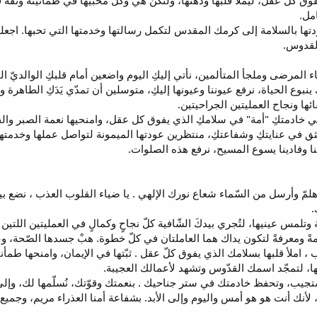
ق كل عقل، ليملأ قلبها وذهنها، ولتكن هي وكل محبيها في طمأنينة وثقة 
مل.
دتها بالسلامة إلى كرمك المقدس لتكمل رسالتها وخدمتها التي تحبها. اجع
لقدوس.
فاء المرضى وملجأ المتألمين، نأتي إليكِ اليوم واضعين أمام قلبكِ الوالديّ ا
ينبوع الحياة، نرفع عيوننا وعيونها إليكِ، متوسلين أن تمدّي يَدَكِ الطاهرة 
ئها ونجاح العمليتين الجراحيتين.
ي خادمتكِ "أمة" في سلامكِ الذي يفوق كل عقل، وامنحيها نعمة الصبر والقوة 
ثق في عنايتكِ وشفاعتكِ، منتظرين عودتها الميمونة لتواصل عملها وخدمتها
 وفادينا يسوع المسيح، نرفع هذه الصلوات.
، هلمّ وأرسل من السّماء شعاع نورك الإلهي . يا ضياء القلوب العذب ، نضع بي
.
تلمس عينيها، لتُجري بيدكَ الشّافية كلّ نجاحٍ وكمالٍ في العمليتين اللتين أج
ً ومعرفةً لتكون يداك هما العاملتان في كلّ خطوة. هبْ جسدها الصّحة، وعافِ
ب ، املأ قلبها بسلامك الذي يفوق كلّ عقل . ثبّتها في الإيمان، وامنحها طمأن
ا، لتمجّد اسمك القدّوس وتشهد لأعمالك العجيبة.
تجيب، وتحفظ خادمتك في ستر جناحيك . بنعمتك وقوّتك، نُسلّمها لك، وإلى أ
نك أنت هو هو أمس واليوم وإلى الأبد. بشفاعة أمنا العذراء مريم، وجميع