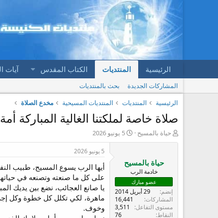
الرئيسية
المنتديات
الكتاب المقدس
آيات ا
المشاركات الجديدة
بحث بالمنتديات
الرئيسية
المنتديات
المنتديات المسيحية
مخدع الصلاة
صلاة خاصة لملكتنا الغالية المباركة أمة
ب
ت
حياة بالمسيح
5 يونيو 2026
ا
ا
د
ر
5 يونيو 2026
ئ
ي
حياة بالمسيح
أيها الرب يسوع المسيح، طبيب النف
ا
خ
خادمة الرب
ل
ا
على كل ما صنعته وتصنعه في حياتها، 
عضو مبارك
م
ل
يا صانع العجائب، نضع بين يديك المب
إنضم
29 أبريل 2014
و
ب
ماهرة، لكي تكلل كل خطوة وكل إجرا
المشاركات
16,441
ض
د
مستوى التفاعل
3,511
وخوف.
و
ء
النقاط
76