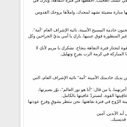
في عملك العجيب. احفظها في فترة النقاهة، وبارك في
لها منارة مضيئة تشهد لمجدك، واملأها بروحك القدوس
لحنون خادمة المسيح الأمينة، نائبة الإشراف العام "أمة".
وغير المنظورة فوق عينيها. باركِ يا أمي يديّ الجراحين وكل
لتجتاز فترة النقاهة بنجاح. نشكركِ يا مريم لأنكِ لا
 المباركة في كرمة الرب بفرحٍ وتهليل.
ن يديك خادمتك الأمينة "أمة" نائبة الإشراف العام، التي
رتهما. يا من قال: "أنا هو نور العالم"، نوّر بصيرتها،
يتها القوة، لتستردّ عافيتها بالكامل.
ينة الرّوح في فترة نقاهتها. نحن ننتظر بشوقٍ وفرحٍ عودتها
بد الآبدين. آمين
 قديسيك.