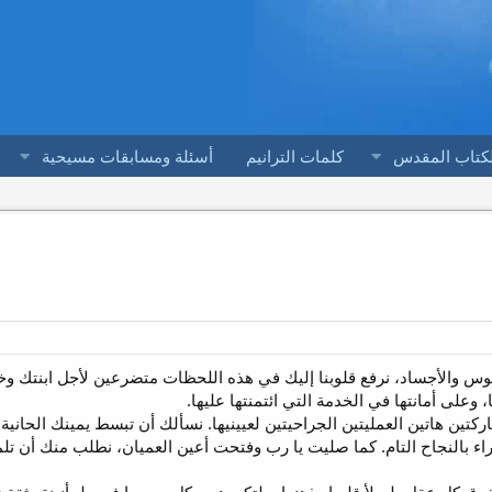
لكتاب المقدس
كلمات الترانيم
أسئلة ومسابقات مسيحية
وس والأجساد، نرفع قلوبنا إليك في هذه اللحظات متضرعين لأجل ابنتك وخا
وعلى أمانتها في الخدمة التي ائتمنتها عليها.
اركتين هاتين العمليتين الجراحيتين لعيينيها. نسألك أن تبسط يمينك الحانية
ء بالنجاح التام. كما صليت يا رب وفتحت أعين العميان، نطلب منك أن تلم