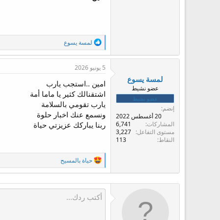
ا
لمسة يسوع
ل
ت
ف
5 يونيو 2026
ا
لمسة يسوع
ع
امين ..استجب يارب
عضو نشيط
ل
اشتقنالك كثير يا ماما أمة
ا
عضو نشيط
يارب تقومي بالسلامة
ت
إنضم
:
ونسمع عنك اخبار حلوة
20 أغسطس 2022
المشاركات
6,741
ربنا يباركك عزيزتي حياة
مستوى التفاعل
3,227
النقاط
113
ا
حياة بالمسيح
ل
ت
ف
ا
ع
ل
ا