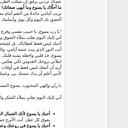
عصاك تردني برفق إن ضللت الطريق
ما أحلّاك يا يسوع وما أبهى صفاتك!
ك
ترتب أمامي مائدةً من النعم أمام 
ألتصق بك اليوم وكل يوم، وأسلمك دف
"يا رب يسوع، يا حبيب نفسي وفرح 
آتي إليك اليوم بقلب يملأه الشوق و
أحبك ليس فقط لعطاياك، بل لشخصك 
أنت النور الذي يبدد عتمة أيامي،
يسوع، خذ قلبي واجعله يشبه قلبك.
املأني بروحك القدوس لكي يعكس 
أريد أن أتبعك ليس فقط في أوقات ا
لأنني أعلم أن يدك تمسك بي، وعينك
يا ربّي وإلهي المحبوب، يسوع المسي
آتي إليك اليوم بقلبٍ يملأه الشكر و
أحبك يا يسوع لأنك الجمال ا
يفوق كل عقل. أنت الأبرع جما
أحبك يا يسوع في روعتك وع