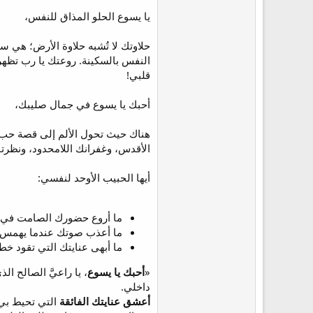
يا يسوع الحلو المذاق للنفس،
حلاوتك لا تُشبه حلاوة الأرض؛ هي
النفس بالسكينة. روعتك يا رب تظهر
قلبي!
أحبك يا يسوع في جمال صليبك،
هناك حيث تحول الألم إلى قصة حب أ
الأقدس، وغفرانك اللامحدود، ونظر
أيها الحبيب الأوحد لنفسي:
ما أروع حضورك الصامت في س
ما أعذب صوتك عندما يهمس في
ما أبهى عنايتك التي تقود خط
«
أحبك يا يسوع
، يا راعيَّ الصالح 
داخلي.
أعشق عنايتك الفائقة
التي تحيط بي 