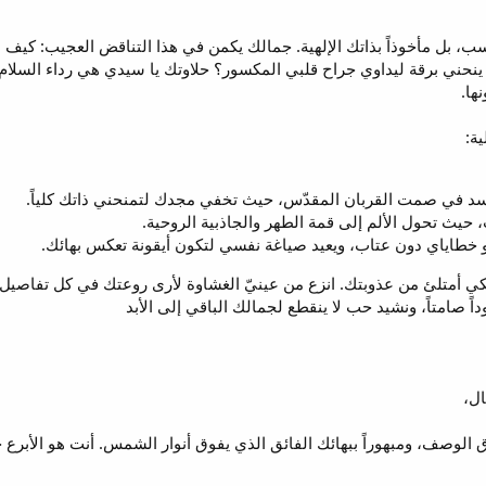
سب، بل مأخوذاً بذاتك الإلهية. جمالك يكمن في هذا التناقض العجيب: كيف
ن ينحني برقة ليداوي جراح قلبي المكسور؟ حلاوتك يا سيدي هي رداء السل
ها.
ة:
د في صمت القربان المقدّس، حيث تخفي مجدك لتمنحني ذاتك كلياً.
حيث تحول الألم إلى قمة الطهر والجاذبية الروحية.
خطاياي دون عتاب، ويعيد صياغة نفسي لتكون أيقونة تعكس بهائك.
 أمتلئ من عذوبتك. انزع من عينيّ الغشاوة لأرى روعتك في كل تفاصيل ا
 صامتاً، ونشيد حب لا ينقطع لجمالك الباقي إلى الأبد
ال،
ق الوصف، ومبهوراً ببهائك الفائق الذي يفوق أنوار الشمس. أنت هو الأبرع