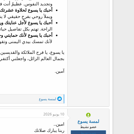
وتجديد النفوس. عظيمٌ أنت 
أحبك يا يسوع لحلاوة عشرتك:
ويملأ روحي بفرحٍ حقيقي لا ينز
أحبك يا يسوع لأجل عنايتك ور
الراحة. تهتم بكل تفاصيل حيا
أحبك يا يسوع لأنك حمايتي و
لأنك تمسك بيدي اليمنى وتقول
يا يسوع، يا فرح الملائكة والقديس
بجمال العالم الزائل، واجعلني أكتف
آمين.
ا
لمسة يسوع
ل
ت
ف
10 يونيو 2026
ا
لمسة يسوع
ع
امين..
عضو نشيط
ل
ربنا يبارك صلاتك
ا
عضو نشيط