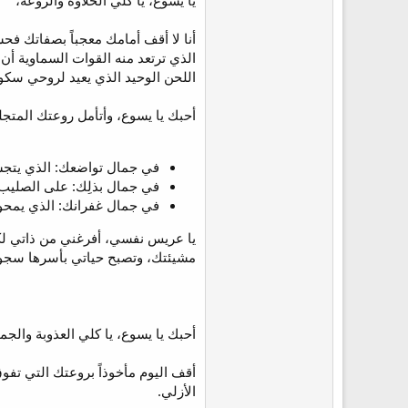
يا يسوع، يا كلي الحلاوة والروعة،
ع
أنا لا أقف أمامك معجباً بصفاتك فح
الذي ترتعد منه القوات السماوية أ
اللحن الوحيد الذي يعيد لروحي سكون
أحبك يا يسوع، وأتأمل روعتك المتجلي
في جمال تواضعك: الذي يتجس
في جمال بذلِك: على الصليب، 
في جمال غفرانك: الذي يمحو 
يا عريس نفسي، أفرغني من ذاتي لكي
مشيئتك، وتصبح حياتي بأسرها سجوداً
أحبك يا يسوع، يا كلي العذوبة والجم
أقف اليوم مأخوذاً بروعتك التي تفو
الأزلي.