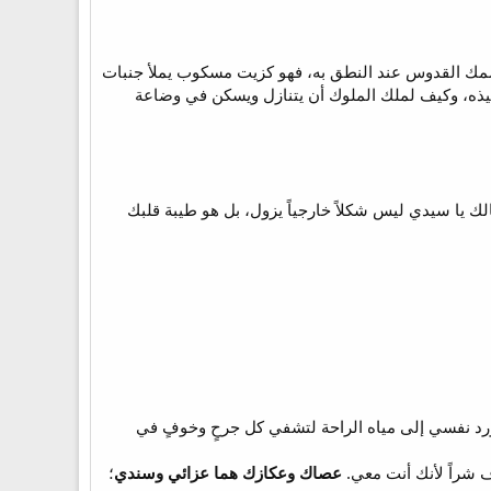
سمك القدوس عند النطق به، فهو كزيت مسكوب يملأ جنبات
ميذه، وكيف لملك الملوك أن يتنازل ويسكن في وضاعة
 يا سيدي ليس شكلاً خارجياً يزول، بل هو طيبة قلبك
وتورد نفسي إلى مياه الراحة لتشفي كل جرحٍ وخوفٍ في
 شراً لأنك أنت معي.
عصاك وعكازك هما عزائي وسندي
؛