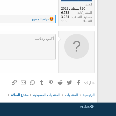
ت
إنضم
:
20 أغسطس 2022
المشاركات
6,738
مستوى التفاعل
3,224
ا
حياة بالمسيح
النقاط
113
ل
ت
ف
ا
ع
ل
ا
ت
:
فيسبوك
تويتر
Reddit
Pinterest
Tumblr
WhatsApp
الرابط
البريد الإلكتر
شارك:
الرئيسية
المنتديات
المنتديات المسيحية
مخدع الصلاة
Arabic