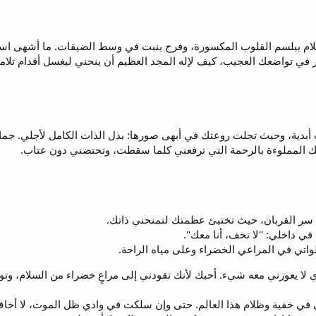
 سلام يبلسم القلوب المكسورة، وفرح ينبت في وسط الضيقات. ما أشهى ا
 في تواضعك العجيب، كيف لإله المجد العظيم أن ينحني ليغسل أقدام تلا
بدية، وحيث تجلت روعتك في أبهى صورها: بذل الذات الكامل لأجلي. جمالك
تك المملوءة بالرحمة التي ترفعني كلما سقطت، وتحتضني دون عتاب.
ر القربان، حيث تختبئ عظمتك لتمنحني ذاتك.
 داخلي: "لا تخف، أنا معك".
واتي في المراعي الخضراء وعلى مياه الراحة.
الذي لا يعوزني معه شيء. أحبك لأنك تقودني إلى مراعٍ خضراء من السلام، 
في خفية وظلام هذا العالم. حتى وإن سلكت في وادي ظل الموت، لا أخاف