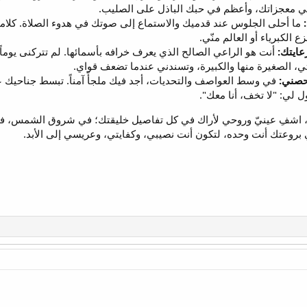
في معجزاتك، وأعظم في حبك الباذل على الصليب.
ما أحلى الجلوس عند قدميك والاستماع إلى صوتك في هدوء الصلاة. كلا
ع الكبرياء أو العالم منّي.
عايتك:
أنت هو الراعي الصالح الذي يعرف خرافه بأسمائها. لم تتركنى يوماً ي
تي، الصغيرة منها والكبيرة، وتسندني عندما تضعف قواي.
حصني:
في وسط العواصف والتحديات، أجد فيك ملجأً آمناً. تبسط جناحيك 
 لي: "لا تخف، أنا معك".
ين، اشفِ عينيّ وروحي لأراك في كل تفاصيل خليقتك؛ في شروق الشمس، في
ي بروعتك أنت وحده، لتكون أنت نصيبي، وكفايتي، وعريسي إلى الأبد.