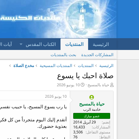
الرئيسية
المنتديات
الكتاب المقدس
آيات ا
المشاركات الجديدة
بحث بالمنتديات
الرئيسية
المنتديات
المنتديات المسيحية
مخدع الصلاة
صلاة احبك يا يسوع
ب
ت
حياة بالمسيح
10 يونيو 2026
ا
ا
د
ر
10 يونيو 2026
ئ
ي
حياة بالمسيح
يا رب يسوع المسيح، يا حبيب نفسي 
ا
خ
خادمة الرب
ل
ا
عضو مبارك
م
ل
أتقدم إليك اليوم متجرداً من كل فك
إنضم
29 أبريل 2014
و
ب
بعذوبة حضورك.
المشاركات
16,433
ض
د
مستوى التفاعل
3,506
و
ء
النقاط
76