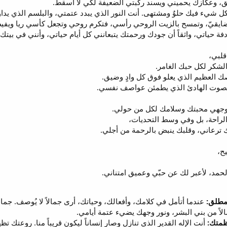
، وعكازك يحميني ويسند ركبتي الضعيفة لكي لا أسقط.
ل شيء فيك حلوٌ ومشتهى. أنت النور الذي يبدد عتمتي، والبلسم الذي يد
مضايقيّ، وتمسح بالزيت الروحي رأسي، فتكرم روحي وتجعل كأسي ريا ويفي
ة حياتي، واثقاً أن جودك ورحمتك يتبعانني كل أيام حياتي، وأنني في بيت
قلبي،
الشكر لكل حبك الغامر.
العظيم الذي يعلو فوق كل وادٍ وضيق.
 والصوت الهادئ الذي يطمئن عواصف نفسي.
وجهي محبتك وسلامك لكل من حولي.
لراحة، بل وفي وسط التحديات،
 ترعاني، وقلبك ينبض بالرحمة من أجلي.
ح،
الحمد، لأعبر لك عن حبّي وعميق امتناني.
لمطلق:
عندما أتأمل في كلامك، وأفعالك، وحياتك، أرى جمالاً لا يُوصف. جم
لاً من بني البشر، ونور وجهك يضيء عتمة أيامي.
ظمتك:
أنت الإله القدير الذي تنازل وصار إنساناً ليكون قريباً منا. روع