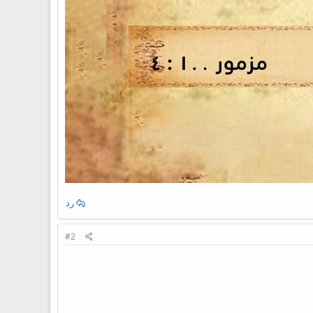
رد
#2