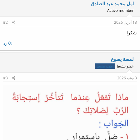
ف
امل محمد عبد الصادق
ا
Active member
ع
ل
ا
13 أبريل 2026
#2
ت
:
شكرا
رد
لمسة يسوع
عضو نشيط
عضو نشيط
3 يونيو 2026
#3