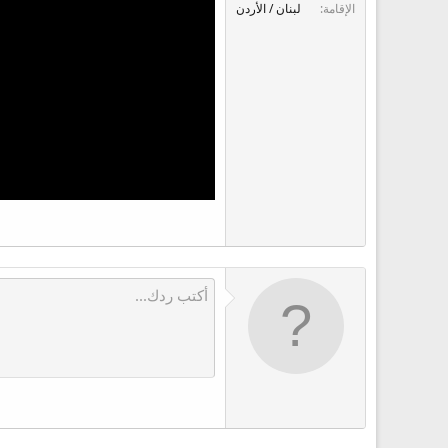
ع
الإقامة
لبنان / الأردن