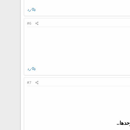
رد
#6
رد
#7
دها..