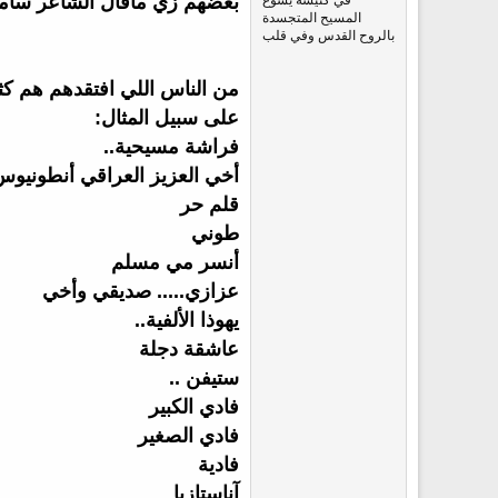
بعضهم زي ماقال الشاعر سامر
المسيح المتجسدة
بالروح القدس وفي قلب
من الناس اللي افتقدهم هم كثي
على سبيل المثال:
فراشة مسيحية..
أخي العزيز العراقي أنطونيوس
قلم حر
طوني
أنسر مي مسلم
عزازي..... صديقي وأخي
يهوذا الألفية..
عاشقة دجلة
ستيفن ..
فادي الكبير
فادي الصغير
فادية
آناستازيا