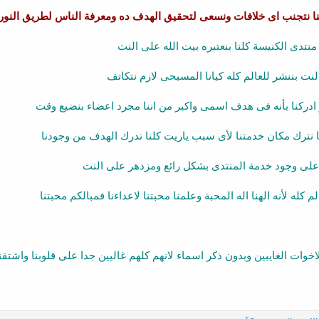
ا نتجنب اى خلافات ونسعى لتحقيق الهدف ده ومعرفة الناس لطريق النور 
منتدى الكنيسة كلنا بنعتبره بيت الله على النت
ت بننشر للعالم كله كيانا المسيحى لازم نتكاتف
 ادركنا بأنه فى هدف اسمى واكبر من اننا مجرد اعضاء بنضيع وقت
ا نترك مكان خدمتنا لأى سبب ياريت كلنا ندرك الهدف من وجودنا
على وجود خدمة المنتدى بشكل رائع ومزدهر على النت
 كله لأنه الهنا اله المحبة وعلمنا محبتنا لاعداءنا فمبالكم محبتنا
خوات الغايبين وبدون ذكر اسماء لانهم كلهم غاليين جدا على قلوبنا واشتقن