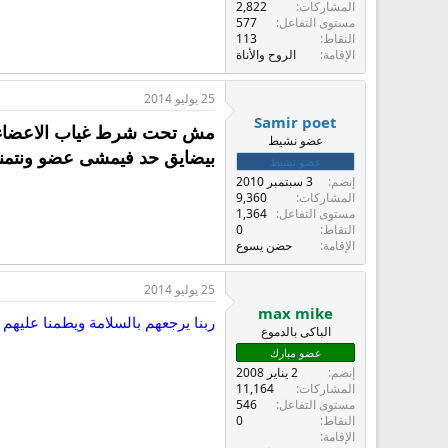
المشاركات
2,822
مستوى التفاعل
577
النقاط
113
الإقامة
الروح والأناة
25 يوليو 2014
Samir poet
مش تحت شرط غياب الاعضاء 
عضو نشيط
بيضايق حد فيمشى عضو ونتمنى
عضو نشيط
إنضم
3 سبتمبر 2010
المشاركات
9,360
مستوى التفاعل
1,364
النقاط
0
الإقامة
حضن يسوع
25 يوليو 2014
max mike
ربنا يرجعهم بالسلامة ويطمنا عليهم
الباكى بالدموع
عضو مبارك
إنضم
2 يناير 2008
المشاركات
11,164
مستوى التفاعل
546
النقاط
0
الإقامة