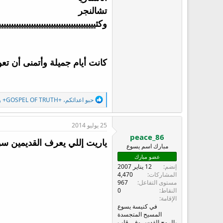
تشالنجر
وكثييييييييييييييييييييييييييييييييييييييي
كانت أيام جميلة وأتمنى أن تعو
ا
حبو اعدائكم
،
+GOSPEL OF TRUTH+
و
ل
ت
ف
25 يوليو 2014
ا
peace_86
ع
ياريت إللي يعرف القديمين سوا
مبارك اسم يسوع
ل
ا
عضو مبارك
ت
إنضم
12 يناير 2007
:
المشاركات
4,470
مستوى التفاعل
967
النقاط
0
الإقامة
في كنيسة يسوع
المسيح المتجسدة
بالروح القدس وفي قلب