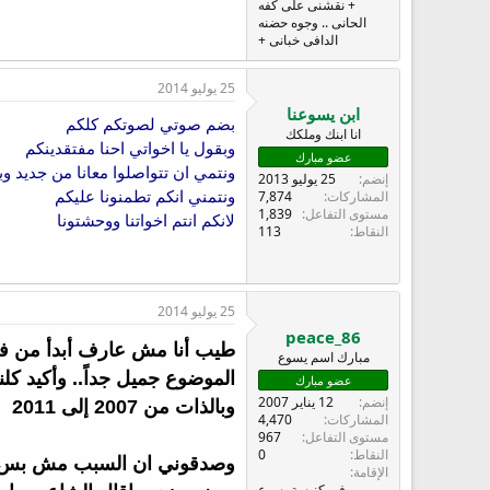
+ نقشنى على كفه
الحانى .. وجوه حضنه
الدافى خبانى +
25 يوليو 2014
ابن يسوعنا
بضم صوتي لصوتكم كلكم
انا ابنك وملكك
وبقول يا اخواتي احنا مفتقدينكم
عضو مبارك
ونتمي ان تتواصلوا معانا من جديد و
إنضم
25 يوليو 2013
المشاركات
7,874
ونتمني انكم تطمنونا عليكم
مستوى التفاعل
1,839
لانكم انتم اخواتنا ووحشتونا
النقاط
113
25 يوليو 2014
peace_86
طيب أنا مش عارف أبدأ من فين
مبارك اسم يسوع
الموضوع جميل جداً.. وأكيد كلنا
عضو مبارك
إنضم
12 يناير 2007
وبالذات من 2007 إلى 2011
المشاركات
4,470
مستوى التفاعل
967
النقاط
0
وصدقوني ان السبب مش بس ال
الإقامة
في كنيسة يسوع