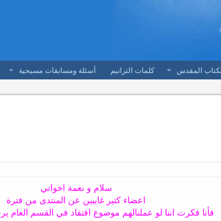
لكتاب المقدس
كلمات الترانيم
أسئلة ومسابقات مسيحية
سلام و نعمة اخواتي
اعضاء كتير غايبين عن المنتدى من فترة
فأنا فكرت اننا لو عملنالهم موضوع افتقاد في القسم العام ير