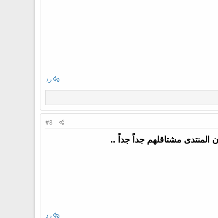
رد
#8
لمنتدى مشتاقلهم جداً جداً ..
رد