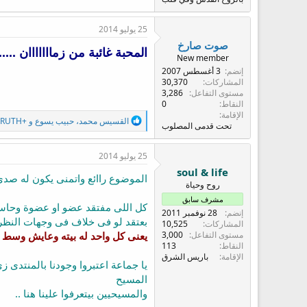
25 يوليو 2014
صوت صارخ
المحبة غائبة من زمااااااان ...
New member
إنضم
3 أغسطس 2007
المشاركات
30,370
مستوى التفاعل
3,286
النقاط
0
الإقامة
ا
القسيس محمد
،
حبيب يسوع
و
TRUTH+
تحت قدمى المصلوب
ل
ت
ف
25 يوليو 2014
ا
soul & life
ع
الموضوع راائع واتمنى يكون له صدى 
روح وحياة
ل
ا
مشرف سابق
كل اللى مفتقد عضو او عضوة وحاسس 
ت
إنضم
28 نوفمبر 2011
:
بعتقد لو فى خلاف فى وجهات النظر 
المشاركات
10,525
مستوى التفاعل
3,000
يعنى كل واحد له بيته وعايش وسط 
النقاط
113
الإقامة
باريس الشرق
يا جماعة اعتبروا وجودنا بالمنتدى
المسيح
والمسيحيين بيتعرفوا علينا هنا ..