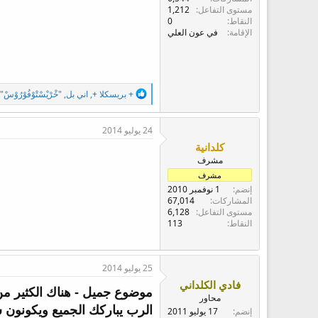
ع
مستوى التفاعل
1,212
النقاط
0
الإقامة
في عون العلي
ا
+ بريسكلا +
,
اني بل
,
"خْرْيْسْتْوْفُوْرُوْسْ"
ل
ت
ف
24 يوليو 2014
ا
كلدانية
ع
مشرف
ل
ا
مشرف
ت
إنضم
1 نوفمبر 2010
:
المشاركات
67,014
مستوى التفاعل
6,128
النقاط
113
25 يوليو 2014
فادي الكلداني
موضوع جميل - هناك الكثير من 
محاور
الرب يباركك الجميع ويكونون 
إنضم
17 يوليو 2011