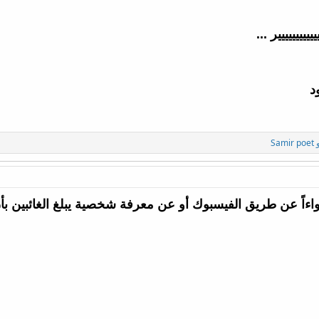
ييييييييييير ...
د
Samir poet
ءاً عن طريق الفيسبوك أو عن معرفة شخصية يبلغ الغائبين بأن ا