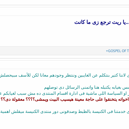
....يا ريت ترجع زى ما كانت
+GOSPEL OF 
لاننا كتير بنتكلم عن الغايبين وننتظر وجودهم معانا لكن للأسف مبيحصلش.
بغيابه يكتبله هنا واتمنى الرسائل دى توصلهم
او السياسة اللى ماشية فى ادارة اقسام المنتدى ده مش سبب لغيابكم عنن
اخواته يتخنقوا على حاجة معينة هيسيب البيت ويمشى؟؟؟؟ معقولة دى؟؟
 زى خدمتنا فى الكنيسة بالظبط وصدقونى دور منتدى الكنيسة ميقلش اهمية