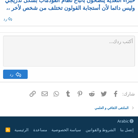
خبراء التغذية ينصحون باتباع نظام الفودماب بشكل تدريجي
وليس دائما لأن أستجابة القولون تختلف من شخص لأخر ،،
رد
رد
فيسبوك
تويتر
Reddit
Pinterest
Tumblr
WhatsApp
الرابط
البريد الإلكتروني
شارك:
الملتقى الثقافي و العلمي
Arabic
إتصل بنا
الشروط والقوانين
سياسة الخصوصية
مساعدة
الرئيسية
R
S