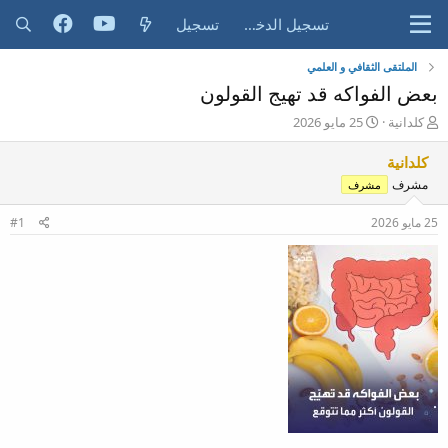
تسجيل الدخول
تسجيل
الملتقى الثقافي و العلمي
بعض الفواكه قد تهيج القولون
ب
ت
كلدانية
25 مايو 2026
ا
ا
د
ر
كلدانية
ئ
ي
مشرف
مشرف
ا
خ
ل
ا
25 مايو 2026
#1
م
ل
و
ب
ض
د
و
ء
ع