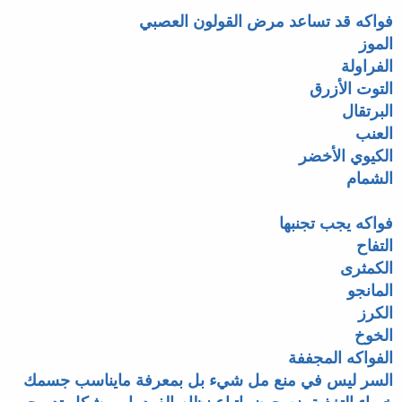
فواكه قد تساعد مرض القولون العصبي
الموز
الفراولة
التوت الأزرق
البرتقال
العنب
الكيوي الأخضر
الشمام
فواكه يجب تجنبها
التفاح
الكمثرى
المانجو
الكرز
الخوخ
الفواكه المجففة
السر ليس في منع مل شيء بل بمعرفة مايناسب جسمك