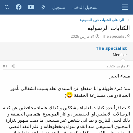
تسجيل الدخول
تسجيل
الرد على الشبهات حول المسيحية
الكتابات الرسولية
ب
ت
The Specialist
31 مارس 2026
ا
ا
د
ر
The Specialist
ئ
ي
Member
ا
خ
ل
ا
31 مارس 2026
#1
م
ل
و
ب
مساء الخير
ض
د
و
ء
منذ فترة طويلة و انا منقطع عن المنتدى لعله بسبب انشغالي بأمور
ع
الحياة (و هي متسارعة الحقيقة
)
كنت اقرأ عدة كتابات لعلماء مشككين و كذلك علماء محافظين عن كتبة
الرسالات الاصليين او الحقيقيين، و اثار الموضوع اهتمامي الحقيقة و
ذلك لحبي للتاريخ و بما اني شخص غير مسيحي ما دمت مبهور بغزارة
المحتوى المسيحي منذ القدم سواء بمخطوطاته و علم النقد النصي
المطبق على الكتاب و كذلك كتبته، في الحقيقة لم اجد نقاط شك