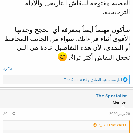
القضية مفتوحة للنقاش التاريخي والأدلة
الترجيحية.
سأكون مهتماً أيضاً بمعرفة أي الحجج وجدتها
الأقوى أثناء قراءاتك، سواء من الجانب المحافظ
أو النقدي، لأن هذه التفاصيل عادة هي التي
تجعل النقاش أكثر ثراءً.
رد
ا
امل محمد عبد الصادق
و
The Specialist
ل
ت
ف
The Specialist
ا
Member
ع
ل
ا
20 يونيو 2026
#6
ت
:
karas karas قال: