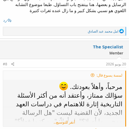
الرسايل و بعضها، هنا بيتفتح باب التساؤل. طبعا موضوع التشابه
اللغوي هو نسبي بشكل كبير و ما زال عنده ثغرات كتيرة
رد
ا
امل محمد عبد الصادق
ل
ت
ف
The Specialist
ا
Member
ع
ل
ا
20 يونيو 2026
#8
ت
:
لمسة يسوع قال:
مرحباً، وأهلاً بعودتك.
سؤالك ممتاز، وأعتقد أنه من أكثر الأسئلة
التاريخية إثارة للاهتمام في دراسات العهد
الجديد، لأن القضية ليست "هل الرسالة
موحى بها أم لا؟" بل أولاً: "من كتبها فعلاً؟"
أنقر للتوسيع...