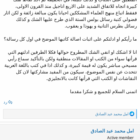
كبيرة اتجاه للاتفاق الشديد على الاربع اناجيل منذ القرون الاولى،
ففقط اتباع منهج العلماء المشككين احيانا يكون مبالغة زائفة و لكن اثار
فضولي كتبة رسائل بولس الستة الذي طرح عليها الشك و كذلك
رسائل بطرس التانية و يهوذا و يعقوب.
ما رأيكم او ادلتكم على اثبات اصالة كاتبها الموضح في اول كل رسالة؟
انا لا اشكك او انفي الشك المطروح حوالها فكلا الطرفين ادلتهم التي
قرأتها سواء من الكتب او المقالات منطقية ولكن بالتأكيد سماع رأيي
مسيحي مباشر يكون له قيمة كبيرة، و كذلك اذا في كتب باللغة العربية
تتحدث عن نفس الموضوع، سيكون من المفيد مشاركتها لان كل
النقاشات او الكتب التي قرأتها كانت بالانجليزي.
اتمنى السلام للجميع و شكرا مقدما
رد
ا
امل محمد عبد الصادق
ل
ت
ف
امل محمد عبد الصادق
ا
Active member
ع