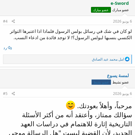
ف
e-Sword
ا
عضو مبارك
عضو مبارك
ع
ل
ا
6 يونيو 2026
#4
ت
:
لو كان في شك في رسائل بولس الرسول فلماذا اذا اعتبرها التواتر
الكنسي بنسبها لبولس الرسول؟! لا توجد فائدة من ادعاء النسب.
رد
ا
امل محمد عبد الصادق
ل
ت
ف
لمسة يسوع
ا
عضو نشيط
عضو نشيط
ع
ل
ا
6 يونيو 2026
#5
ت
:
مرحباً، وأهلاً بعودتك.
سؤالك ممتاز، وأعتقد أنه من أكثر الأسئلة
التاريخية إثارة للاهتمام في دراسات العهد
الجديد، لأن القضية ليست "هل الرسالة موحى