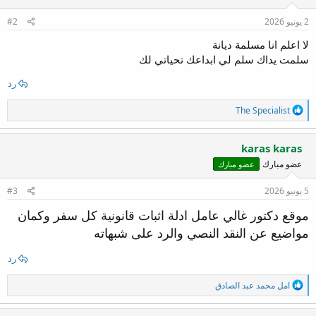
ل
ا
2 يونيو 2026
#2
ت
:
لا اعلم انا مسلمة ديانة
سلمت يداك سلم لي ابداعك تحياتي لك
رد
ا
The Specialist
ل
ت
ف
karas karas
ا
عضو مبارك
عضو مبارك
ع
ل
ا
5 يونيو 2026
#3
ت
:
موقع دكتور غالي عامل ادلة اثبات قانونية كل سفر وكمان
مواضيع عن النقد النصي والرد على شبهاته
رد
ا
امل محمد عبد الصادق
ل
ت