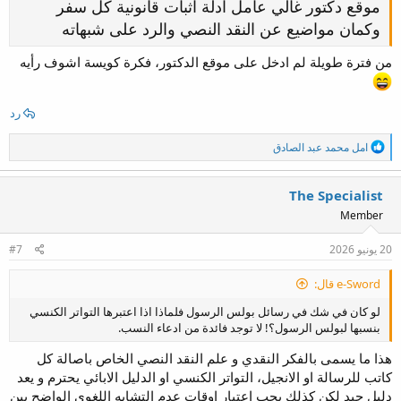
موقع دكتور غالي عامل ادلة اثبات قانونية كل سفر
وكمان مواضيع عن النقد النصي والرد على شبهاته
من فترة طويلة لم ادخل على موقع الدكتور، فكرة كويسة اشوف رأيه
رد
ا
امل محمد عبد الصادق
ل
ت
ف
The Specialist
ا
Member
ع
ل
ا
20 يونيو 2026
#7
ت
:
e-Sword قال:
لو كان في شك في رسائل بولس الرسول فلماذا اذا اعتبرها التواتر الكنسي
بنسبها لبولس الرسول؟! لا توجد فائدة من ادعاء النسب.
هذا ما يسمى بالفكر النقدي و علم النقد النصي الخاص باصالة كل
كاتب للرسالة او الانجيل، التواتر الكنسي او الدليل الابائي يحترم و يعد
دليل جيد لكن كذلك يجب اعتبار اوقات عدم التشابه اللغوي الواضح بين