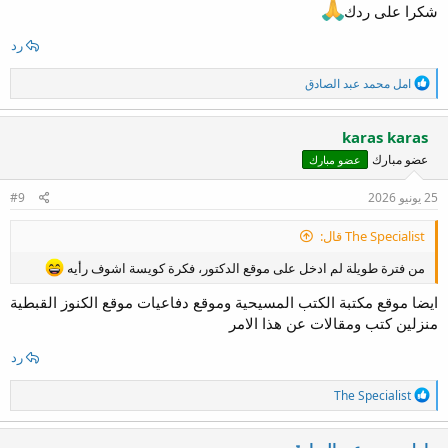
وهي مسألة تاريخية قبل أن تكون لاهوتية.
شكرا على ردك
من المهم أن نلاحظ أن الباحثين لا يتفقون
رد
على درجة واحدة من الشك تجاه جميع
ا
امل محمد عبد الصادق
الرسائل. فهناك شبه إجماع أكاديمي على
ل
ت
أصالة بعض رسائل بولس مثل رومية،
ف
karas karas
وغلاطية، وكورنثوس الأولى والثانية، وفيلبي،
ا
عضو مبارك
عضو مبارك
ع
وفليمون، بينما يدور النقاش أساساً حول
ل
ا
25 يونيو 2026
#9
أفسس، وكولوسي، وتسالونيكي الثانية، ثم
ت
:
الرسائل الرعوية (تيموثاوس الأولى والثانية
The Specialist قال:
وتيطس).
من فترة طويلة لم ادخل على موقع الدكتور، فكرة كويسة اشوف رأيه
ايضا موقع مكتبة الكتب المسيحية وموقع دفاعيات موقع الكنوز القبطية
ما هي الأدلة التي يستند إليها المدافعون عن
منزلين كتب ومقالات عن هذا الامر
الأصالة؟
رد
شهادة التقليد الكنسي المبكر
ا
The Specialist
ل
كثير من هذه الرسائل كانت معروفة
ت
ومتداولة في الكنائس منذ القرن الثاني
ف