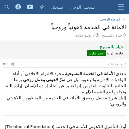
تسجيل الدخول
تسجيل
المرشد الروحي
الامانة في الخدمة لاهوتياً وروحياً
ب
ت
حياة بالمسيح
7 يوليو 2026
ا
ا
د
ر
حياة بالمسيح
ئ
ي
خادمة الرب
عضو مبارك
ا
خ
ل
ا
7 يوليو 2026
#1
م
ل
و
ب
تتعدى
الأمانة في الخدمة المسيحية
مجرد الالتزام الأخلاقي أو أداء
ض
د
الواجبات الإدارية والرعوية، بل هي
سرّ لاهوتي وعمل روحي
يربط
و
ء
الخادم بالثالوث القدوس. إنها تعبير عن اتحاد إرادة الإنسان بإرادة الله
ع
وتجاوبها مع النعمة الإلهية.
إليك شرح مفصل ومعمق للأمانة في الخدمة من المنظورين اللاهوتي
والروحي:
أولاً: التأصيل اللاهوتي للأمانة في الخدمة (Theological Foundation)