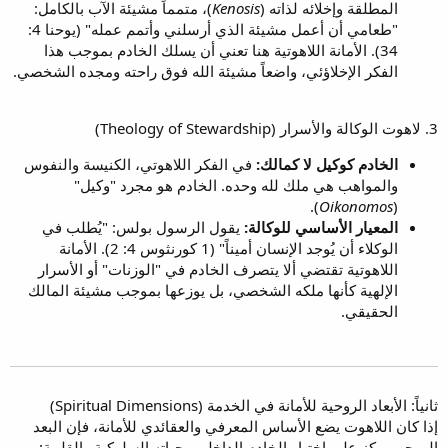
المطلقة وإخلائه لذاته (
Kenosis
)، متمماً مشيئة الآب بالكامل:
"طعامي أن أعمل مشيئة الذي أرسلني وأتمم عمله" (يوحنا 4:
34). الأمانة اللاهوتية هنا تعني أن يسلك الخادم بموجب هذا
الفكر الإخلاؤئي، واضعاً مشيئة الله فوق راحته ومجده الشخصي.
3. لاهوت الوكالة والأسرار (Theology of Stewardship)
الخادم كوكيل لا كمالك:
في الفكر اللاهوتي، الكنيسة والنفوس
والمواهب هي ملك لله وحده. الخادم هو مجرد "وكيل"
).
Oikonomos
(
المعيار الأساسي للوكالة:
يقول الرسول بولس: "يُطلب في
الوكلاء أن يُوجد الإنسان أميناً" (1 كورنثوس 4: 2). الأمانة
اللاهوتية تقتضي ألا يتصرف الخادم في "الوزنات" أو الأسرار
الإلهية كأنها ملكه الشخصي، بل يوزعها بموجب مشيئة المالك
الحقيقي.
ثانياً: الأبعاد الروحية للأمانة في الخدمة (Spiritual Dimensions)
إذا كان اللاهوت يضع الأساس المعرفي والعقائدي للأمانة، فإن البعد
الروحي يركز على اختبار الخادم الداخلي وحياته السلوكية والقلبية: