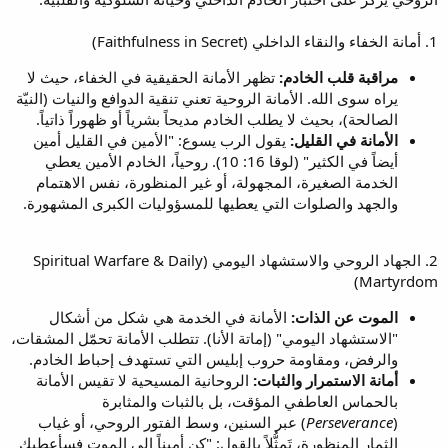
1. أمانة الخفاء والنقاء الداخلي (Faithfulness in Secret)
مراقبة قلب الخادم:
تظهر الأمانة الحقيقية في الخفاء، حيث لا
يراه سوى الله. الأمانة الروحية تعني تنقية الدوافع والنيات (النيّة
الصالحة)، بحيث لا يطلب الخادم مديحاً بشرياً أو ظهوراً ذاتياً.
الأمانة في القليل:
يقول الرب يسوع: "الأمين في القليل أمين
أيضاً في الكثير" (لوقا 16: 10). روحياً، الخادم الأمين يعطي
الخدمة الصغيرة، المجهولة، أو غير المنظورة، نفس الاهتمام
والجهد والصلوات التي يعطيها للمسؤوليات الكبرى المشهورة.
2. الجهاد الروحي والاستشهاد اليومي (Spiritual Warfare & Daily
Martyrdom)
الموت عن الذات:
الأمانة في الخدمة هي شكل من أشكال
"الاستشهاد اليومي" (إماتة الأنا). تتطلب الأمانة تحمّل المشقات،
والرفض، ومقاومة حروب إبليس التي تستهدف إحباط الخادم.
أمانة الاستمرار والثبات:
الروحانية المسيحية لا تقيس الأمانة
بالحماس العاطفي المؤقت، بل بالثبات والمثابرة
(
Perseverance
) عبر السنين، وسط الفتور الروحي، أو غياب
الثمار المنظورة، تَمثُّلاً بالقول: "كن أميناً إلى الموت فسأعطيك