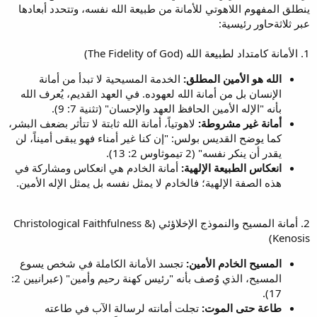
ينطلق المفهوم اللاهوتي للأمانة من طبيعة الله نفسه، وتتحدد أبعادها
عبر ثلاثةحاور رئيسية:
1. الأمانة كامتداد لطبيعة الله (The Fidelity of God)
الله هو الأمين المطلق:
الخدمة المسيحية لا تبدأ من أمانة
الإنسان بل من أمانة الله لعهوده. في العهد القديم، يُعرف الله
بأنه "الإله الأمين الحافظ العهد والإحسان" (تثنية 7: 9).
أمانة غير مشروطة:
لاهوتياً، أمانة الله ثابتة لا تتأثر بضعف البشر،
كما يوضح القديس بولس: "إن كنا غير أمناء فهو يبقى أميناً، لن
يقدر أن ينكر نفسه" (2 تيموثاوس 2: 13).
انعكاس الطبيعة الإلهية:
أمانة الخادم هي انعكاس ومشاركة في
هذه الصفة الإلهية؛ فالخادم لا يمثل نفسه بل يمثل الإله الأمين.
2. أمانة المسيح والنموذج الإخلاؤئي (Christological Faithfulness &
Kenosis)
المسيح الخادم الأمين:
تجسد الأمانة الكاملة في شخص يسوع
المسيح، الذي وُصف بأنه "رئيس كهنة رحيم وأمين" (عبرانيين 2:
17).
طاعة حتى الموت:
تجلت أمانته لرسالة الآب في طاعته