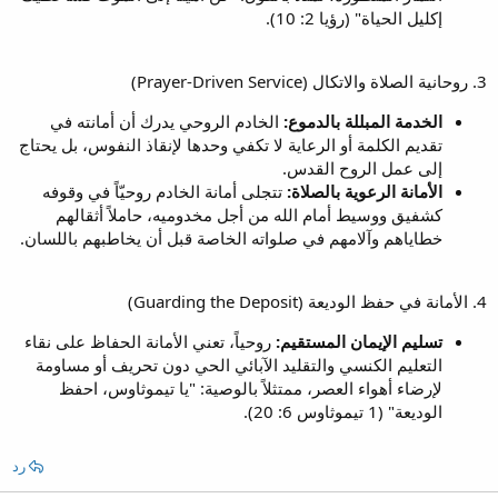
إكليل الحياة" (رؤيا 2: 10).
3. روحانية الصلاة والاتكال (Prayer-Driven Service)
الخدمة المبللة بالدموع:
الخادم الروحي يدرك أن أمانته في
تقديم الكلمة أو الرعاية لا تكفي وحدها لإنقاذ النفوس، بل يحتاج
إلى عمل الروح القدس.
الأمانة الرعوية بالصلاة:
تتجلى أمانة الخادم روحيّاً في وقوفه
كشفيق ووسيط أمام الله من أجل مخدوميه، حاملاً أثقالهم
خطاياهم وآلامهم في صلواته الخاصة قبل أن يخاطبهم باللسان.
4. الأمانة في حفظ الوديعة (Guarding the Deposit)
تسليم الإيمان المستقيم:
روحياً، تعني الأمانة الحفاظ على نقاء
التعليم الكنسي والتقليد الآبائي الحي دون تحريف أو مساومة
لإرضاء أهواء العصر، ممتثلاً بالوصية: "يا تيموثاوس، احفظ
الوديعة" (1 تيموثاوس 6: 20).
رد