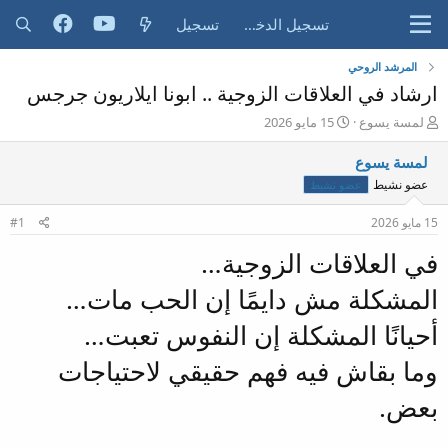
تسجيل الدخول
تسجيل
المرشد الروحي
ارشاد في العلاقات الزوجية .. ابونا ايلاريون جرجس
ب
ت
لمسة يسوع
15 مايو 2026
ا
ا
د
ر
لمسة يسوع
ئ
ي
عضو نشيط
عضو نشيط
ا
خ
ل
ا
15 مايو 2026
#1
م
ل
و
ب
في العلاقات الزوجية…
ض
د
و
ء
المشكلة مش دايمًا إن الحب مات…
ع
أحيانًا المشكلة إن النفوس تعبت…
وما بقاش فيه فهم حقيقي لاحتياجات
بعض.