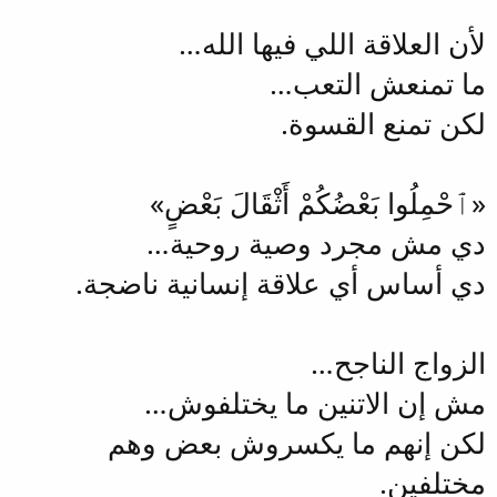
لأن العلاقة اللي فيها الله…
ما تمنعش التعب…
لكن تمنع القسوة.
«ٱحْمِلُوا بَعْضُكُمْ أَثْقَالَ بَعْضٍ»
دي مش مجرد وصية روحية…
دي أساس أي علاقة إنسانية ناضجة.
الزواج الناجح…
مش إن الاتنين ما يختلفوش…
لكن إنهم ما يكسروش بعض وهم
مختلفين.