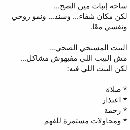
ساحة إثبات مين الصح…
لكن مكان شفاء… وسند… ونمو روحي
ونفسي معًا.
البيت المسيحي الصحي…
مش البيت اللي مفيهوش مشاكل…
لكن البيت اللي فيه:
* صلاة
* اعتذار
* رحمة
* ومحاولات مستمرة للفهم