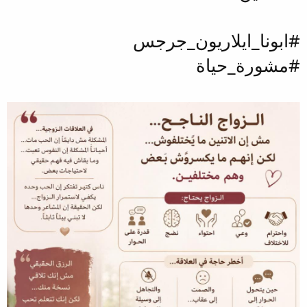
#ابونا_ايلاريون_جرجس
#مشورة_حياة