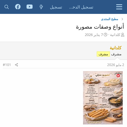
تسجيل الدخول
تسجيل
مطبخ المنتدى
أنواع وصفات مصورة
ب
ت
كلدانية
7 يناير 2026
ا
ا
د
ر
كلدانية
ئ
ي
مشرف
مشرف
ا
خ
ل
ا
2 مايو 2026
م
ل
#101
و
ب
ض
د
و
ء
ع