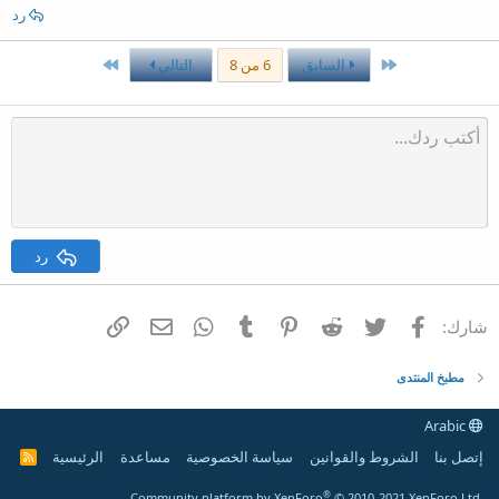
رد
الأول
الاخير
السابق
6 من 8
التالي
رد
فيسبوك
تويتر
Reddit
Pinterest
Tumblr
WhatsApp
الرابط
البريد الإلكتروني
شارك:
مطبخ المنتدى
Arabic
إتصل بنا
الشروط والقوانين
سياسة الخصوصية
مساعدة
الرئيسية
R
S
S
®
Community platform by XenForo
© 2010-2021 XenForo Ltd.