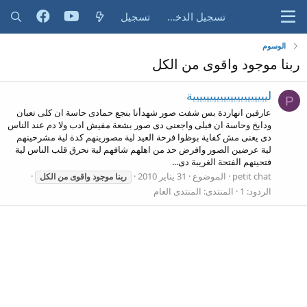
تسجيل الدخول
تسجيل
الوسوم
ربنا موجود واقوى من الكل
ليييييييييييييييييييييية
P
عارفين انهاردة بس شفت صور شهدأنا بنجع حمادى حاسة ان كلى تعبان
ودايخ وحاسة ان فبلى واجعنى دى صور بشعة مفيش ادب ولا دم عند الناس
دى يعنى مش كفاية بوظوا فرحة العيد لية مصورينهم كدة لية مشرحينهم
لية عرضين الصور وافرض حد من اهلهم شافهم لية نحرق قلب الناس لية
فتحينهم الفتحة الغريبة دى...
petit chat
الموضوع
31 يناير 2010
ربنا
موجود
واقوى
من
الكل
الردود: 1
المنتدى:
المنتدى العام