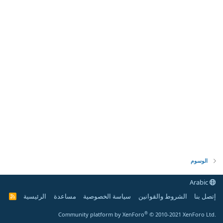
الوسوم
Arabic
إتصل بنا
الشروط والقوانين
سياسة الخصوصية
مساعدة
الرئيسية
R
S
S
®
Community platform by XenForo
© 2010-2021 XenForo Ltd.