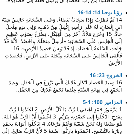
رؤيا يوحنا 14: 14-16
14 ثُمَّ نَظَرْتُ وَإِذَا سَحَابَةٌ بَيْضَاءُ، وَعَلَى السَّحَابَةِ جَالِسٌ شِبْهُ
ابْنِ إِنْسَانٍ، لَهُ عَلَى رَأْسِهِ إِكْلِيلٌ مِنْ ذَهَبٍ، وَفِي يَدِهِ مِنْجَلٌ
حَادٌّ. 15 وَخَرَجَ مَلاَكٌ آخَرُ مِنَ الْهَيْكَلِ، يَصْرُخُ بِصَوْتٍ عَظِيمٍ
إِلَى الْجَالِسِ عَلَى السَّحَابَةِ: «أَرْسِلْ مِنْجَلَكَ وَاحْصُدْ، لأَنَّهُ قَدْ
جَاءَتِ السَّاعَةُ لِلْحَصَادِ، إِذْ قَدْ يَبِسَ حَصِيدُ الأَرْضِ». 16
فَأَلْقَى الْجَالِسُ عَلَى السَّحَابَةِ مِنْجَلَهُ عَلَى الأَرْضِ، فَحُصِدَتِ
الأَرْضُ.
الخروج 23: 16
16 وَعِيدَ الْحَصَادِ ابْكَارِ غَلاتِكَ الَّتِي تَزْرَعُ فِي الْحَقْلِ. وَعِيدَ
الْجَمْعِ فِي نِهَايَةِ السَّنَةِ عِنْدَمَا تَجْمَعُ غَلاتِكَ مِنَ الْحَقْلِ.
المزامير 100: 1-5
1 مَزْمُورُ حَمْدٍ اِهْتِفِي لِلرَّبِّ يَا كُلَّ الأَرْضِ. 2 اعْبُدُوا الرَّبَّ
بِفَرَحٍ. ادْخُلُوا إِلَى حَضْرَتِهِ بِتَرَنُّمٍ. 3 اعْلَمُوا أَنَّ الرَّبَّ هُوَ اللهُ.
هُوَ صَنَعَنَا وَلَهُ نَحْنُ شَعْبُهُ وَغَنَمُ مَرْعَاهُ. 4 ادْخُلُوا أَبْوَابَهُ بِحَمْدٍ
دِيَارَهُ بِالتَّسْبِيحِ. احْمَدُوهُ بَارِكُوا اسْمَهُ 5 لأَنَّ الرَّبَّ صَالِحٌ. إِلَى