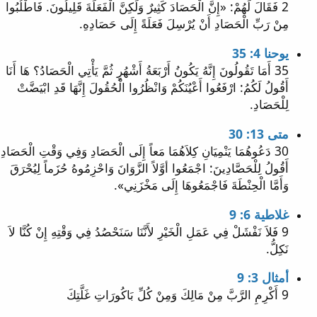
2 فَقَالَ لَهُمْ: «إِنَّ الْحَصَادَ كَثِيرٌ وَلَكِنَّ الْفَعَلَةَ قَلِيلُونَ. فَاطْلُبُوا
مِنْ رَبِّ الْحَصَادِ أَنْ يُرْسِلَ فَعَلَةً إِلَى حَصَادِهِ.
يوحنا 4: 35
35 أَمَا تَقُولُونَ إِنَّهُ يَكُونُ أَرْبَعَةُ أَشْهُرٍ ثُمَّ يَأْتِي الْحَصَادُ؟ هَا أَنَا
أَقُولُ لَكُمُ: ارْفَعُوا أَعْيُنَكُمْ وَانْظُرُوا الْحُقُولَ إِنَّهَا قَدِ ابْيَضَّتْ
لِلْحَصَادِ.
متى 13: 30
30 دَعُوهُمَا يَنْمِيَانِ كِلاَهُمَا مَعاً إِلَى الْحَصَادِ وَفِي وَقْتِ الْحَصَادِ
أَقُولُ لِلْحَصَّادِينَ: اجْمَعُوا أوَّلاً الزَّوَانَ وَاحْزِمُوهُ حُزَماً لِيُحْرَقَ
وَأَمَّا الْحِنْطَةَ فَاجْمَعُوهَا إِلَى مَخْزَنِي».
غلاطية 6: 9
9 فَلاَ نَفْشَلْ فِي عَمَلِ الْخَيْرِ لأَنَّنَا سَنَحْصُدُ فِي وَقْتِهِ إِنْ كُنَّا لاَ
نَكِلُّ.
أمثال 3: 9
9 أَكْرِمِ الرَّبَّ مِنْ مَالِكَ وَمِنْ كُلِّ بَاكُورَاتِ غَلَّتِكَ