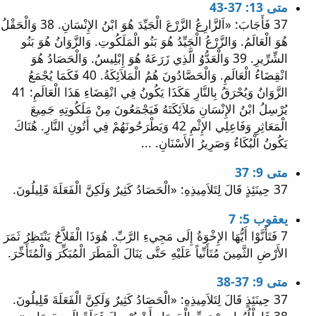
متى 13: 37-43
37 فَأَجَابَ: «اَلزَّارِعُ الزَّرْعَ الْجَيِّدَ هُوَ ابْنُ الإِنْسَانِ. 38 وَالْحَقْلُ
هُوَ الْعَالَمُ. وَالزَّرْعُ الْجَيِّدُ هُوَ بَنُو الْمَلَكُوتِ. وَالزَّوَانُ هُوَ بَنُو
الشِّرِّيرِ. 39 وَالْعَدُّوُ الَّذِي زَرَعَهُ هُوَ إِبْلِيسُ. وَالْحَصَادُ هُوَ
انْقِضَاءُ الْعَالَمِ. وَالْحَصَّادُونَ هُمُ الْمَلاَئِكَةُ. 40 فَكَمَا يُجْمَعُ
الزَّوَانُ وَيُحْرَقُ بِالنَّارِ هَكَذَا يَكُونُ فِي انْقِضَاءِ هَذَا الْعَالَمِ: 41
يُرْسِلُ ابْنُ الإِنْسَانِ مَلاَئِكَتَهُ فَيَجْمَعُونَ مِنْ مَلَكُوتِهِ جَمِيعَ
الْمَعَاثِرِ وَفَاعِلِي الإِثْمِ 42 وَيَطْرَحُونَهُمْ فِي أَتُونِ النَّارِ. هُنَاكَ
يَكُونُ الْبُكَاءُ وَصَرِيرُ الأَسْنَانِ. ...
متى 9: 37
37 حِينَئِذٍ قَالَ لِتَلاَمِيذِهِ: «الْحَصَادُ كَثِيرٌ وَلَكِنَّ الْفَعَلَةَ قَلِيلُونَ.
يعقوب 5: 7
7 فَتَأَنَّوْا أَيُّهَا الإِخْوَةُ إِلَى مَجِيءِ الرَّبِّ. هُوَذَا الْفَلاَّحُ يَنْتَظِرُ ثَمَرَ
الأَرْضِ الثَّمِينَ مُتَأَنِّياً عَلَيْهِ حَتَّى يَنَالَ الْمَطَرَ الْمُبَكِّرَ وَالْمُتَأَخِّرَ.
متى 9: 37-38
37 حِينَئِذٍ قَالَ لِتَلاَمِيذِهِ: «الْحَصَادُ كَثِيرٌ وَلَكِنَّ الْفَعَلَةَ قَلِيلُونَ.
38 فَاطْلُبُوا مِنْ رَبِّ الْحَصَادِ أَنْ يُرْسِلَ فَعَلَةً إِلَى حَصَادِهِ».