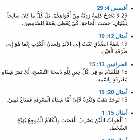
أفسس 4: 29
29 لاَ تَخْرُجْ كَلِمَةٌ رَدِيَّةٌ مِنْ أَفْوَاهِكُمْ، بَلْ كُلُّ مَا كَانَ صَالِحاً
لِلْبُنْيَانِ، حَسَبَ الْحَاجَةِ، كَيْ يُعْطِيَ نِعْمَةً لِلسَّامِعِينَ.
أمثال 12: 19
19 شَفَةُ الصِّدْقِ تَثْبُتُ إِلَى الأَبَدِ وَلِسَانُ الْكَذِبِ إِنَّمَا هُوَ إِلَى
طَرْفَةِ الْعَيْنِ.
العبرانيين 13: 15
15 فَلْنُقَدِّمْ بِهِ فِي كُلِّ حِينٍ لِلَّهِ ذَبِيحَةَ التَّسْبِيحِ، أَيْ ثَمَرَ شِفَاهٍ
مُعْتَرِفَةٍ بِاسْمِهِ.
أمثال 20: 15
15 يُوجَدُ ذَهَبٌ وَكَثْرَةُ لَآلِئَ أَمَّا شِفَاهُ الْمَعْرِفَةِ فَمَتَاعٌ ثَمِينٌ.
أمثال 15: 1
1 اَلْجَوَابُ اللَّيِّنُ يَصْرِفُ الْغَضَبَ وَالْكَلاَمُ الْمُوجِعُ يُهَيِّجُ
السَّخَطَ.