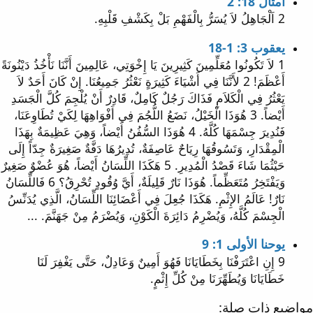
أمثال 18: 2
2 اَلْجَاهِلُ لاَ يُسَرُّ بِالْفَهْمِ بَلْ بِكَشْفِ قَلْبِهِ.
يعقوب 3: 1-18
1 لاَ تَكُونُوا مُعَلِّمِينَ كَثِيرِينَ يَا إِخْوَتِي، عَالِمِينَ أَنَّنَا نَأْخُذُ دَيْنُونَةً
أَعْظَمَ! 2 لأَنَّنَا فِي أَشْيَاءَ كَثِيرَةٍ نَعْثُرُ جَمِيعُنَا. إِنْ كَانَ أَحَدٌ لاَ
يَعْثُرُ فِي الْكَلاَمِ فَذَاكَ رَجُلٌ كَامِلٌ، قَادِرٌ أَنْ يُلْجِمَ كُلَّ الْجَسَدِ
أَيْضاً. 3 هُوَذَا الْخَيْلُ، نَضَعُ اللُّجُمَ فِي أَفْوَاهِهَا لِكَيْ تُطَاوِعَنَا،
فَنُدِيرَ جِسْمَهَا كُلَّهُ. 4 هُوَذَا السُّفُنُ أَيْضاً، وَهِيَ عَظِيمَةٌ بِهَذَا
الْمِقْدَارِ، وَتَسُوقُهَا رِيَاحٌ عَاصِفَةٌ، تُدِيرُهَا دَفَّةٌ صَغِيرَةٌ جِدّاً إِلَى
حَيْثُمَا شَاءَ قَصْدُ الْمُدِيرِ. 5 هَكَذَا اللِّسَانُ أَيْضاً، هُوَ عُضْوٌ صَغِيرٌ
وَيَفْتَخِرُ مُتَعَظِّماً. هُوَذَا نَارٌ قَلِيلَةٌ، أَيَّ وُقُودٍ تُحْرِقُ؟ 6 فَاللِّسَانُ
نَارٌ! عَالَمُ الإِثْمِ. هَكَذَا جُعِلَ فِي أَعْضَائِنَا اللِّسَانُ، الَّذِي يُدَنِّسُ
الْجِسْمَ كُلَّهُ، وَيُضْرِمُ دَائِرَةَ الْكَوْنِ، وَيُضْرَمُ مِنْ جَهَنَّمَ. ...
يوحنا الأولى 1: 9
9 إِنِ اعْتَرَفْنَا بِخَطَايَانَا فَهُوَ أَمِينٌ وَعَادِلٌ، حَتَّى يَغْفِرَ لَنَا
خَطَايَانَا وَيُطَهِّرَنَا مِنْ كُلِّ إِثْمٍ.
مواضيع ذات صلة: