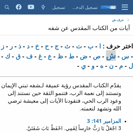
تسجيل الدخول
تسجيل
حرف ش
آيات من الكتاب المقدس عن شفه
اختر حرف :
ا
-
ب
-
ت
-
ث
-
ج
-
ح
-
خ
-
د
-
ذ
-
ر
-
ز
ش
-
س
-
-
ص
-
ض
-
ط
-
ظ
-
ع
-
غ
-
ف
-
ق
-
ك
-
ل
-
م
-
ن
-
ه
-
و
-
ي
-
يقدّم الكتاب المقدس رؤية عميقة لـشفه تبني الإيمان
وتستند إلى نعمة الرب، فتنمو الثقة حين نستند إلى
وعود الرب الحي، فتقودنا الآيات إلى معيشة ترضي
الله وتشهد لنعمته.
المزامير 141: 3
3 اجْعَلْ يَا رَبُّ حَارِساً لِفَمِي. احْفَظْ بَابَ شَفَتَيَّ.