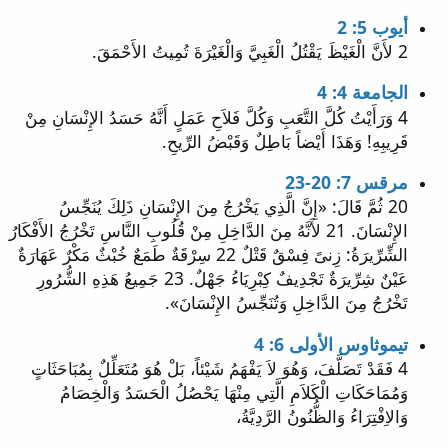
أيوب 5: 2
2 لأَنَّ الْغَيْظَ يَقْتُلُ الْغَبِيَّ وَالْغَيْرَةَ تُمِيتُ الأَحْمَقَ.
الجامعة 4: 4
4 وَرَأَيْتُ كُلَّ التَّعَبِ وَكُلَّ فَلاَحِ عَمَلٍ أَنَّهُ حَسَدُ الإِنْسَانِ مِنْ
قَرِيبِهِ! وَهَذَا أَيْضاً بَاطِلٌ وَقَبْضُ الرِّيحِ.
مرقس 7: 20-23
20 ثُمَّ قَالَ: «إِنَّ الَّذِي يَخْرُجُ مِنَ الإِنْسَانِ ذَلِكَ يُنَجِّسُ
الإِنْسَانَ. 21 لأَنَّهُ مِنَ الدَّاخِلِ مِنْ قُلُوبِ النَّاسِ تَخْرُجُ الأَفْكَارُ
الشِّرِّيرَةُ: زِنىً فِسْقٌ قَتْلٌ 22 سِرْقَةٌ طَمَعٌ خُبْثٌ مَكْرٌ عَهَارَةٌ
عَيْنٌ شِرِّيرَةٌ تَجْدِيفٌ كِبْرِيَاءُ جَهْلٌ. 23 جَمِيعُ هَذِهِ الشُّرُورِ
تَخْرُجُ مِنَ الدَّاخِلِ وَتُنَجِّسُ الإِنْسَانَ».
تيموثاوس الأولى 6: 4
4 فَقَدْ تَصَلَّفَ، وَهُوَ لاَ يَفْهَمُ شَيْئاً، بَلْ هُوَ مُتَعَلِّلٌ بِمُبَاحَثَاتٍ
وَمُمَاحَكَاتِ الْكَلاَمِ الَّتِي مِنْهَا يَحْصُلُ الْحَسَدُ وَالْخِصَامُ
وَالاِفْتِرَاءُ وَالظُّنُونُ الرَّدِيَّةُ،