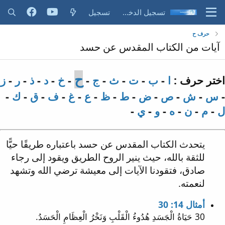
تسجيل الدخول
تسجيل
حرف ح
آيات من الكتاب المقدس عن حسد
ح
اختر حرف :
ا
-
ب
-
ت
-
ث
-
ج
-
-
خ
-
د
-
ذ
-
ر
-
ز
-
س
-
ش
-
ص
-
ض
-
ط
-
ظ
-
ع
-
غ
-
ف
-
ق
-
ك
-
ل
-
م
-
ن
-
ه
-
و
-
ي
-
يتحدث الكتاب المقدس عن حسد باعتباره طريقًا حيًّا
للثقة بالله، حيث ينير الروح الطريق ويقود إلى رجاء
صادق، فتقودنا الآيات إلى معيشة ترضي الله وتشهد
لنعمته.
أمثال 14: 30
30 حَيَاةُ الْجَسَدِ هُدُوءُ الْقَلْبِ وَنَخْرُ الْعِظَامِ الْحَسَدُ.