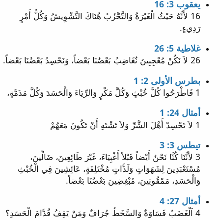
يعقوب 3: 16
16 لأَنَّهُ حَيْثُ الْغَيْرَةُ وَالتَّحَّزُبُ هُنَاكَ التَّشْوِيشُ وَكُلُّ أَمْرٍ
رَدِيءٍ.
غلاطية 5: 26
26 لاَ نَكُنْ مُعْجِبِينَ نُغَاضِبُ بَعْضُنَا بَعْضاً، وَنَحْسِدُ بَعْضُنَا بَعْضاً.
بطرس الأولى 2: 1
1 فَاطْرَحُوا كُلَّ خُبْثٍ وَكُلَّ مَكْرٍ وَالرِّيَاءَ وَالْحَسَدَ وَكُلَّ مَذَمَّةٍ،
أمثال 24: 1
1 لاَ تَحْسِدْ أَهْلَ الشَّرِّ وَلاَ تَشْتَهِ أَنْ تَكُونَ مَعَهُمْ
تيطس 3: 3
3 لأَنَّنَا كُنَّا نَحْنُ أَيْضاً قَبْلاً أَغْبِيَاءَ، غَيْرَ طَائِعِينَ، ضَالِّينَ،
مُسْتَعْبَدِينَ لِشَهَوَاتٍ وَلَذَّاتٍ مُخْتَلِفَةٍ، عَائِشِينَ فِي الْخُبْثِ
وَالْحَسَدِ، مَمْقُوتِينَ، مُبْغِضِينَ بَعْضُنَا بَعْضاً.
أمثال 27: 4
4 اَلْغَضَبُ قَسَاوَةٌ وَالسَّخَطُ جُرَافٌ وَمَنْ يَقِفُ قُدَّامَ الْحَسَدِ؟