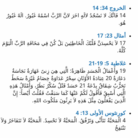
الخروج 34: 14
14 فَانَّكَ لا تَسْجُدُ لالَهٍ اخَرَ لانَّ الرَّبَّ اسْمُهُ غَيُورٌ. الَهٌ غَيُورٌ
هُوَ.
أمثال 23: 17
17 لاَ يَحْسِدَنَّ قَلْبُكَ الْخَاطِئِينَ بَلْ كُنْ فِي مَخَافَةِ الرَّبِّ الْيَوْمَ
كُلَّهُ.
غلاطية 5: 19-21
19 وَأَعْمَالُ الْجَسَدِ ظَاهِرَةٌ: الَّتِي هِيَ زِنىً عَهَارَةٌ نَجَاسَةٌ
دَعَارَةٌ 20 عِبَادَةُ الأَوْثَانِ سِحْرٌ عَدَاوَةٌ خِصَامٌ غَيْرَةٌ سَخَطٌ
تَحَزُّبٌ شِقَاقٌ بِدْعَةٌ 21 حَسَدٌ قَتْلٌ سُكْرٌ بَطَرٌ، وَأَمْثَالُ هَذِهِ
الَّتِي أَسْبِقُ فَأَقُولُ لَكُمْ عَنْهَا كَمَا سَبَقْتُ فَقُلْتُ أَيْضاً: إِنَّ
الَّذِينَ يَفْعَلُونَ مِثْلَ هَذِهِ لاَ يَرِثُونَ مَلَكُوتَ اللهِ.
كورنثوس الأولى 13: 4
4 الْمَحَبَّةُ تَتَأَنَّى وَتَرْفُقُ. الْمَحَبَّةُ لاَ تَحْسِدُ. الْمَحَبَّةُ لاَ تَتَفَاخَرُ وَلاَ
تَنْتَفِخُ