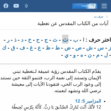
حرف ت
آيات من الكتاب المقدس عن تغطية
ت
اختر حرف :
ا
-
ب
-
-
ث
-
ج
-
ح
-
خ
-
د
-
ذ
-
ر
-
ز
-
س
-
ش
-
ص
-
ض
-
ط
-
ظ
-
ع
-
غ
-
ف
-
ق
-
ك
-
ل
-
م
-
ن
-
ه
-
و
-
ي
-
يقدّم الكتاب المقدس رؤية عميقة لـتغطية تبني
الإيمان وتستند إلى نعمة الرب، فتنمو الثقة حين نستند
إلى وعود الرب الحي، فتقودنا الآيات إلى معيشة
ترضي الله وتشهد لنعمته.
المزامير 5: 12
12 لأَنَّكَ أَنْتَ تُبَارِكُ الصِّدِّيقَ يَا رَبُّ. كَأَنَّهُ بِتُرْسٍ تُحِيطُهُ