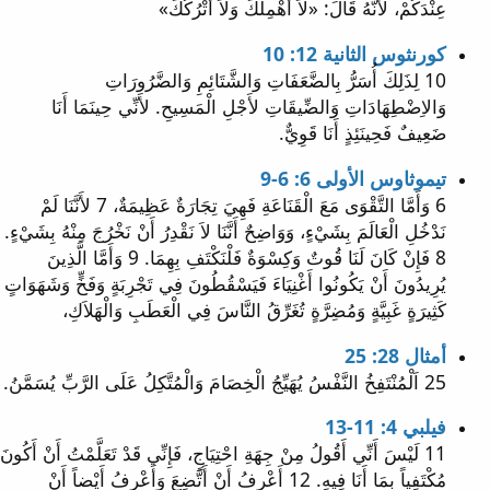
عِنْدَكُمْ، لأَنَّهُ قَالَ: «لاَ أُهْمِلُكَ وَلاَ أَتْرُكُكَ»
كورنثوس الثانية 12: 10
10 لِذَلِكَ أُسَرُّ بِالضَّعَفَاتِ وَالشَّتَائِمِ وَالضَّرُورَاتِ
وَالاِضْطِهَادَاتِ وَالضِّيقَاتِ لأَجْلِ الْمَسِيحِ. لأَنِّي حِينَمَا أَنَا
ضَعِيفٌ فَحِينَئِذٍ أَنَا قَوِيٌّ.
تيموثاوس الأولى 6: 6-9
6 وَأَمَّا التَّقْوَى مَعَ الْقَنَاعَةِ فَهِيَ تِجَارَةٌ عَظِيمَةٌ، 7 لأَنَّنَا لَمْ
نَدْخُلِ الْعَالَمَ بِشَيْءٍ، وَوَاضِحٌ أَنَّنَا لاَ نَقْدِرُ أَنْ نَخْرُجَ مِنْهُ بِشَيْءٍ.
8 فَإِنْ كَانَ لَنَا قُوتٌ وَكِسْوَةٌ فَلْنَكْتَفِ بِهِمَا. 9 وَأَمَّا الَّذِينَ
يُرِيدُونَ أَنْ يَكُونُوا أَغْنِيَاءَ فَيَسْقُطُونَ فِي تَجْرِبَةٍ وَفَخٍّ وَشَهَوَاتٍ
كَثِيرَةٍ غَبِيَّةٍ وَمُضِرَّةٍ تُغَرِّقُ النَّاسَ فِي الْعَطَبِ وَالْهَلاَكِ،
أمثال 28: 25
25 اَلْمُنْتَفِخُ النَّفْسُ يُهَيِّجُ الْخِصَامَ وَالْمُتَّكِلُ عَلَى الرَّبِّ يُسَمَّنُ.
فيلبي 4: 11-13
11 لَيْسَ أَنِّي أَقُولُ مِنْ جِهَةِ احْتِيَاجٍ، فَإِنِّي قَدْ تَعَلَّمْتُ أَنْ أَكُونَ
مُكْتَفِياً بِمَا أَنَا فِيهِ. 12 أَعْرِفُ أَنْ أَتَّضِعَ وَأَعْرِفُ أَيْضاً أَنْ