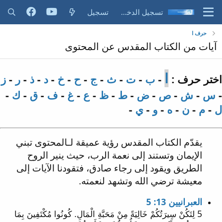
تسجيل الدخول
تسجيل
حرف ا
آيات من الكتاب المقدس عن المحتوى
ا
اختر حرف :
-
ب
-
ت
-
ث
-
ج
-
ح
-
خ
-
د
-
ذ
-
ر
-
ز
-
س
-
ش
-
ص
-
ض
-
ط
-
ظ
-
ع
-
غ
-
ف
-
ق
-
ك
-
ل
-
م
-
ن
-
ه
-
و
-
ي
-
يقدّم الكتاب المقدس رؤية عميقة لـالمحتوى تبني
الإيمان وتستند إلى نعمة الرب، حيث ينير الروح
الطريق ويقود إلى رجاء صادق، فتقودنا الآيات إلى
معيشة ترضي الله وتشهد لنعمته.
العبرانيين 13: 5
5 لِتَكُنْ سِيرَتُكُمْ خَالِيَةً مِنْ مَحَبَّةِ الْمَالِ. كُونُوا مُكْتَفِينَ بِمَا