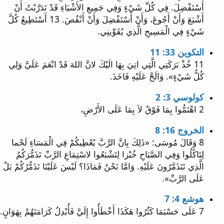
أَسْتَفْضِلَ. فِي كُلِّ شَيْءٍ وَفِي جَمِيعِ الأَشْيَاءِ قَدْ تَدَرَّبْتُ أَنْ
أَشْبَعَ وَأَنْ أَجُوعَ، وَأَنْ أَسْتَفْضِلَ وَأَنْ أَنْقُصَ. 13 أَسْتَطِيعُ كُلَّ
شَيْءٍ فِي الْمَسِيحِ الَّذِي يُقَوِّينِي.
التكوين 33: 11
11 خُذْ بَرَكَتِي الَّتِي اتِيَ بِهَا الَيْكَ لانَّ اللهَ قَدْ انْعَمَ عَلَيَّ وَلِي
كُلُّ شَيْءٍ». وَالَحَّ عَلَيْهِ فَاخَذَ.
كولوسي 3: 2
2 اهْتَمُّوا بِمَا فَوْقُ لاَ بِمَا عَلَى الأَرْضِ،
الخروج 16: 8
8 وَقَالَ مُوسَى: «ذَلِكَ بِانَّ الرَّبَّ يُعْطِيكُمْ فِي الْمَسَاءِ لَحْما
لِتَاكُلُوا وَفِي الصَّبَاحِ خُبْزا لِتَشْبَعُوا لاسْتِمَاعِ الرَّبِّ تَذَمُّرَكُمُ
الَّذِي تَتَذَمَّرُونَ عَلَيْهِ. وَامَّا نَحْنُ فَمَاذَا؟ لَيْسَ عَلَيْنَا تَذَمُّرُكُمْ بَلْ
عَلَى الرَّبِّ».
هوشع 4: 7
7 عَلَى حَسْبَمَا كَثُرُوا هَكَذَا أَخْطَأُوا إِلَيَّ فَأُبْدِلُ كَرَامَتَهُمْ بِهَوَانٍ.