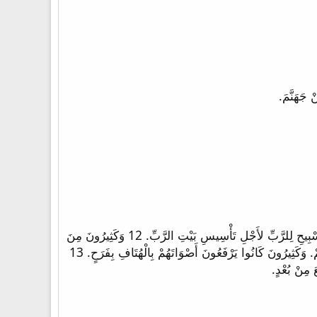
11 وَغَنُّوا بِالتَّسْبِيحِ وَالْحَمْدِ لِلرَّبِّ لأَنَّهُ صَالِحٌ لأَنَّ إِلَى الأَبَدِ رَحْمَتَهُ عَلَى إِسْرَائِيلَ. وَكُلُّ الشَّعْبِ هَتَفُوا هُتَافاً عَظِيماً بِالتَّسْبِيحِ لِلرَّبِّ لأَجْلِ تَأْسِيسِ بَيْتِ الرَّبِّ. 12 وَكَثِيرُونَ مِنَ
الْكَهَنَةِ وَاللاَّوِيِّينَ وَرُؤُوسِ الآبَاءِ الشُّيُوخِ الَّذِينَ رَأَوُا الْبَيْتَ الأَوَّلَ بَكُوا بِصَوْتٍ عَظِيمٍ عِنْدَ تَأْسِيسِ هَذَا الْبَيْتِ أَمَامَ أَعْيُنِهِمْ. وَكَثِيرُونَ كَانُوا يَرْفَعُونَ أَصْوَاتَهُمْ بِالْهُتَافِ بِفَرَحٍ. 13
 مِنْ بُعْدٍ.