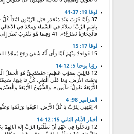
لوقا 19: 37-41
فَالْحِجَارَةُ تَصْرُخُ!». 41 وَفِيمَا هُوَ يَقْتَرِبُ نَظَرَ إِلَى الْمَدِينَةِ وَبَكَى عَلَيْهَا
لوقا 17: 15
15 فَوَاحِدٌ مِنْهُمْ لَمَّا رَأَى أَنَّهُ شُفِيَ رَجَعَ يُمَجِّدُ اللهَ بِصَوْتٍ عَظِيمٍ
رؤيا يوحنا 5: 12-14
الأَرْبَعَةُ تَقُولُ: «آمِينَ». وَالشُّيُوخُ الأَرْبَعَةُ وَالْعِشْرُو
المزامير 98: 4
4 اِهْتِفِي لِلرَّبِّ يَا كُلَّ الأَرْضِ. اهْتِفُوا وَرَنِّمُوا وَغَنُّوا.
أخبار الأيام الثاني 15: 12-14
وَالنِّسَاءِ. 14 وَحَلَفُوا لِلرَّبِّ بِصَوْتٍ عَظِيمٍ وَهُتَافٍ وَبِأَبْوَاقٍ وَقُرُونٍ.