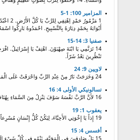
المزامير 100: 1-5
أَبْوَابَهُ بِحَمْدٍ دِيَارَهُ بِالتَّسْبِيحِ. احْمَدُوهُ بَارِكُوا اسْمَهُ 5 لأَنَّ الرَّبَّ صَالِحٌ. إِلَى الأَبَدِ رَحْمَتُهُ وَإِلَى دَوْرٍ فَدَوْرٍ أَمَانَت
صفنيا 3: 14-15
تَنْظُرِينَ بَعْدُ شَرّاً.
لاويين 9: 24
24 وَخَرَجَتْ نَارٌ مِنْ عِنْدِ الرَّبِّ وَاحْرَقَتْ عَلَى الْمَذْبَحِ الْمُحْرَقَةَ وَالشَّحْمَ. فَرَاى جَمِيعُ الشَّعْبِ وَهَتَفُوا وَسَقَطُوا عَلَى وُجُوهِهِمْ.
تسالونيكي الأولى 4: 16
16 لأَنَّ الرَّبَّ نَفْسَهُ سَوْفَ يَنْزِلُ مِنَ السَّمَاءِ بِهُتَافٍ، بِصَوْتِ رَئِيسِ مَلاَئِكَةٍ وَبُوقِ اللهِ، وَالأَمْوَاتُ فِي الْمَسِيحِ سَيَقُومُونَ أَوَّلاً.
يعقوب 1: 19
19 إِذاً يَا إِخْوَتِي الأَحِبَّاءَ، لِيَكُنْ كُلُّ إِنْسَانٍ مُسْرِعاً فِي الاِسْتِمَاعِ، مُبْطِئاً فِي التَّكَلُّمِ، مُبْطِئاً فِي الْغَضَبِ،
أفسس 4: 15
15 بَلْ صَادِقِينَ فِي الْمَحَبَّةِ، نَنْمُو فِي كُلِّ شَيْءٍ إِلَى ذَاكَ الَّذِي هُوَ الرَّأْسُ: الْمَسِيحُ،