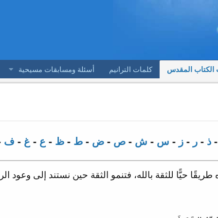
 الكتاب المقدس
كلمات الترانيم
أسئلة ومسابقات مسيحية
ذ
-
ر
-
ز
-
س
-
ش
-
ص
-
ض
-
ط
-
ظ
-
ع
-
غ
-
ف
-
يقًا حيًّا للثقة بالله، فتنمو الثقة حين نستند إلى وعود ا