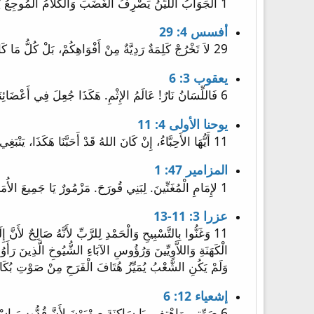
1 اَلْجَوَابُ اللَّيِّنُ يَصْرِفُ الْغَضَبَ وَالْكَلاَمُ الْمُوجِعُ يُهَيِّجُ السَّخَطَ.
أفسس 4: 29
29 لاَ تَخْرُجْ كَلِمَةٌ رَدِيَّةٌ مِنْ أَفْوَاهِكُمْ، بَلْ كُلُّ مَا كَانَ صَالِحاً لِلْبُنْيَانِ، حَسَبَ الْحَاجَةِ، كَيْ يُعْطِيَ نِعْمَةً لِلسَّامِعِينَ.
يعقوب 3: 6
6 فَاللِّسَانُ نَارٌ! عَالَمُ الإِثْمِ. هَكَذَا جُعِلَ فِي أَعْضَائِنَا اللِّسَانُ، الَّذِي يُدَنِّسُ الْجِسْمَ كُلَّهُ، وَيُضْرِمُ دَائِرَةَ الْكَوْنِ، وَيُضْرَمُ مِنْ جَهَنَّمَ.
يوحنا الأولى 4: 11
11 أَيُّهَا الأَحِبَّاءُ، إِنْ كَانَ اللهُ قَدْ أَحَبَّنَا هَكَذَا، يَنْبَغِي لَنَا أَيْضاً أَنْ يُحِبَّ بَعْضُنَا بَعْضاً.
المزامير 47: 1
1 لإِمَامِ الْمُغَنِّينَ. لِبَنِي قُورَحَ. مَزْمُورٌ يَا جَمِيعَ الأُمَمِ صَفِّقُوا بِالأَيَادِي. اهْتِفُوا لِلَّهِ بِصَوْتِ الاِبْتِهَاجِ.
عزرا 3: 11-13
وَلَمْ يَكُنِ الشَّعْبُ يُمَيِّزُ هُتَافَ الْفَرَحِ مِنْ صَوْتِ بُكَ
إشعياء 12: 6
6 صَوِّتِي وَاهْتِفِي يَا سَاكِنَةَ صِهْيَوْنَ لأَنَّ قُدُّوسَ إِسْرَائِيلَ عَظِيمٌ فِي وَسَطِكِ».