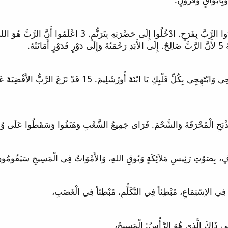
ُهُ.
14 تَرَنَّمِي يَا ابْنَةَ صِهْيَوْنَ. اهْتِفْ يَا إِسْرَائِيلُ. افْرَحِي وَا