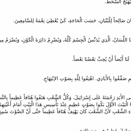
اءِ الشَّعْبِ لأَنَّ الشَّعْبَ كَانَ يَهْتِفُ هُتَافاً عَظِيماً حَتَّى أَنَّ الصَّوْتَ سُمِعَ