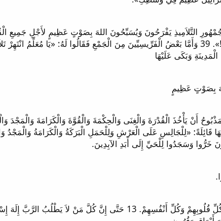
نَ خَرُّوا وَسَجَدُوا لِلْحَيِّ إِلَى أَبَدِ الآبِدِينَ.
12 وَدَخَلُوا فِي عَهْدٍ أَنْ يَطْلُبُوا الرَّبَّ إِلَهَ آبَائِهِمْ بِكُلِّ قُلُوبِهِمْ وَكُلِّ أَنْفُسِهِمْ