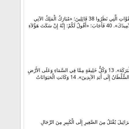
37 وَلَمَّا قَرُبَ عِنْدَ مُنْحَدَرِ جَبَلِ الزَّيْتُونِ ابْتَدَأَ كُلُّ جُمْهُورِ التَّلاَمِيذِ يَفْرَحُونَ وَيُسَبِّحُونَ اللهَ بِصَوْتٍ عَظِيمٍ لأَجْلِ جَمِيعِ الْقُوَّاتِ الَّتِي نَظَرُوا 38 قَائِلِينَ: «مُبَارَكٌ الْمَلِكُ الآتِي
بِاسْمِ الرَّبِّ! سَلاَمٌ فِي السَّمَاءِ وَمَجْدٌ فِي الأَعَالِي!». 39 وَأَمَّا بَعْضُ الْفَرِّيسِيِّينَ مِنَ الْجَمْعِ فَقَالُوا لَهُ: «يَا مُعَلِّمُ انْتَهِرْ تَلاَمِيذَكَ». 40 فَأَجَابَ: «أَقُولُ لَكُمْ: إِنَّهُ إِنْ سَكَتَ هَؤُلاَءِ
12 قَائِلِينَ بِصَوْتٍ عَظِيمٍ: «مُسْتَحِقٌّ هُوَ الْحَمَلُ الْمَذْبُوحُ أَنْ يَأْخُذَ الْقُدْرَةَ وَالْغِنَى وَالْحِكْمَةَ وَالْقُوَّةَ وَالْكَرَامَةَ وَالْمَجْدَ وَالْبَرَكَةَ». 13 وَكُلُّ خَلِيقَةٍ مِمَّا فِي السَّمَاءِ وَعَلَى الأَرْضِ
وَتَحْتَ الأَرْضِ، وَمَا عَلَى الْبَحْرِ، كُلُّ مَا فِيهَا، سَمِعْتُهَا قَائِلَةً: «لِلْجَالِسِ عَلَى الْعَرْشِ وَلِلْحَمَلِ الْبَرَكَةُ وَالْكَرَامَةُ وَالْمَجْدُ وَالسُّلْطَانُ إِلَى أَبَدِ الآبِدِينَ». 14 وَكَانَتِ الْحَيَوَانَاتُ
. 13 حَتَّى إِنَّ كُلَّ مَنْ لاَ يَطْلُبُ الرَّبَّ إِلَهَ إِسْرَائِيلَ يُقْتَلُ مِنَ الصَّغِيرِ إِلَى الْكَبِيرِ مِنَ الرِّجَالِ