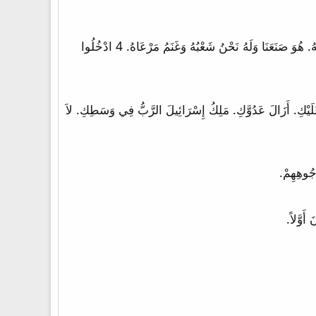
1 مَزْمُورُ حَمْدٍ اِهْتِفِي لِلرَّبِّ يَا كُلَّ الأَرْضِ. 2 اعْبُدُوا الرَّبَّ بِفَرَحٍ. ادْخُلُوا إِلَى حَضْرَتِهِ بِتَرَنُّمٍ. 3 اعْلَمُوا أَنَّ الرَّبَّ هُوَ اللهُ. هُوَ صَنَعَنَا وَلَهُ نَحْنُ شَعْبُهُ وَغَنَمُ مَرْعَاهُ. 4 ادْخُلُوا
بْتَهِجِي بِكُلِّ قَلْبِكِ يَا ابْنَةَ أُورُشَلِيمَ. 15 قَدْ نَزَعَ الرَّبُّ الأَقْضِيَةَ عَلَيْكِ. أَزَالَ عَدُوَّكِ. مَلِكُ إِسْرَائِيلَ الرَّبُّ فِي وَسَطِكِ. لاَ