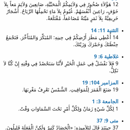
12 هَؤُلاَءِ صُخُورٌ فِي وَلاَئِمِكُمُ الْمَحَبِّيَّةِ، صَانِعِينَ وَلاَئِمَ مَعاً بِلاَ
خَوْفٍ، رَاعِينَ أَنْفُسَهُمْ. غُيُومٌ بِلاَ مَاءٍ تَحْمِلُهَا الرِّيَاحُ. أَشْجَارٌ
خَرِيفِيَّةٌ بِلاَ ثَمَرٍ مَيِّتَةٌ مُضَاعَفاً، مُقْتَلَعَةٌ.
التثنية 11: 14
14 أُعْطِي مَطَرَ أَرْضِكُمْ فِي حِينِهِ: المُبَكِّرَ وَالمُتَأَخِّرَ. فَتَجْمَعُ
حِنْطَتَكَ وَخَمْرَكَ وَزَيْتَكَ.
غلاطية 6: 9
9 فَلاَ نَفْشَلْ فِي عَمَلِ الْخَيْرِ لأَنَّنَا سَنَحْصُدُ فِي وَقْتِهِ إِنْ كُنَّا لاَ
نَكِلُّ.
المزامير 104: 19
19 صَنَعَ الْقَمَرَ لِلْمَوَاقِيتِ. الشَّمْسُ تَعْرِفُ مَغْرِبَهَا.
الجامعة 3: 1
1 لِكُلِّ شَيْءٍ زَمَانٌ وَلِكُلِّ أَمْرٍ تَحْتَ السَّمَاوَاتِ وَقْتٌ.
متى 9: 37
37 حِينَئِذٍ قَالَ لِتَلاَمِيذِهِ: «الْحَصَادُ كَثِيرٌ وَلَكِنَّ الْفَعَلَةَ قَلِيلُونَ.