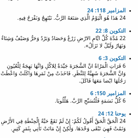
المزامير 118: 24
24 هَذَا هُوَ الْيَوْمُ الَّذِي صَنَعَهُ الرَّبُّ. نَبْتَهِجُ وَنَفْرَحُ فِيهِ.
التكوين 8: 22
22 مُدَّةَ كُلِّ ايَّامِ الارْضِ زَرْعٌ وَحَصَادٌ وَبَرْدٌ وَحَرٌّ وَصَيْفٌ وَشِتَاءٌ
وَنَهَارٌ وَلَيْلٌ لا تَزَالُ».
التكوين 3: 6
6 فَرَاتِ الْمَرْاةُ انَّ الشَّجَرَةَ جَيِّدَةٌ لِلاكْلِ وَانَّهَا بَهِجَةٌ لِلْعُيُونِ
وَانَّ الشَّجَرَةَ شَهِيَّةٌ لِلنَّظَرِ. فَاخَذَتْ مِنْ ثَمَرِهَا وَاكَلَتْ وَاعْطَتْ
رَجُلَهَا ايْضا مَعَهَا فَاكَلَ.
المزامير 150: 6
6 كُلُّ نَسَمَةٍ فَلْتُسَبِّحِ الرَّبَّ. هَلِّلُويَا.
يوحنا 12: 24
24 اَلْحَقَّ الْحَقَّ أَقُولُ لَكُمْ: إِنْ لَمْ تَقَعْ حَبَّةُ الْحِنْطَةِ فِي الأَرْضِ
وَتَمُتْ فَهِيَ تَبْقَى وَحْدَهَا. وَلَكِنْ إِنْ مَاتَتْ تَأْتِي بِثَمَرٍ كَثِيرٍ.