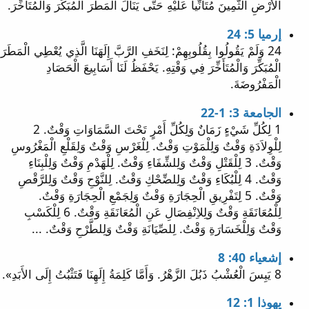
الأَرْضِ الثَّمِينَ مُتَأَنِّياً عَلَيْهِ حَتَّى يَنَالَ الْمَطَرَ الْمُبَكِّرَ وَالْمُتَأَخِّرَ.
إرميا 5: 24
24 وَلَمْ يَقُولُوا بِقُلُوبِهِمْ: لِنَخَفِ الرَّبَّ إِلَهَنَا الَّذِي يُعْطِي الْمَطَرَ
الْمُبَكِّرَ وَالْمُتَأَخِّرَ فِي وَقْتِهِ. يَحْفَظُ لَنَا أَسَابِيعَ الْحَصَادِ
الْمَفْرُوضَةَ.
الجامعة 3: 1-22
1 لِكُلِّ شَيْءٍ زَمَانٌ وَلِكُلِّ أَمْرٍ تَحْتَ السَّمَاوَاتِ وَقْتٌ. 2
لِلْوِلاَدَةِ وَقْتٌ وَلِلْمَوْتِ وَقْتٌ. لِلْغَرْسِ وَقْتٌ وَلِقَلْعِ الْمَغْرُوسِ
وَقْتٌ. 3 لِلْقَتْلِ وَقْتٌ وَلِلشِّفَاءِ وَقْتٌ. لِلْهَدْمِ وَقْتٌ وَلِلْبِنَاءِ
وَقْتٌ. 4 لِلْبُكَاءِ وَقْتٌ وَلِلضِّحْكِ وَقْتٌ. لِلنَّوْحِ وَقْتٌ وَلِلرَّقْصِ
وَقْتٌ. 5 لِتَفْرِيقِ الْحِجَارَةِ وَقْتٌ وَلِجَمْعِ الْحِجَارَةِ وَقْتٌ.
لِلْمُعَانَقَةِ وَقْتٌ وَلِلاِنْفِصَالِ عَنِ الْمُعَانَقَةِ وَقْتٌ. 6 لِلْكَسْبِ
وَقْتٌ وَلِلْخَسَارَةِ وَقْتٌ. لِلصِّيَانَةِ وَقْتٌ وَلِلطَّرْحِ وَقْتٌ. ...
إشعياء 40: 8
8 يَبِسَ الْعُشْبُ ذَبُلَ الزَّهْرُ. وَأَمَّا كَلِمَةُ إِلَهِنَا فَتَثْبُتُ إِلَى الأَبَدِ».
يهوذا 1: 12