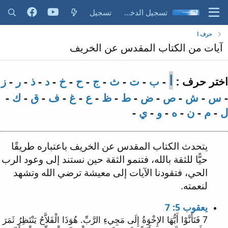
تسجيل الدخول
تسجيل
حرف ا
آيات من الكتاب المقدس عن الخريف
ا
اختر حرف :
-
ب
-
ت
-
ث
-
ج
-
ح
-
خ
-
د
-
ذ
-
ر
-
ز
-
س
-
ش
-
ص
-
ض
-
ط
-
ظ
-
ع
-
غ
-
ف
-
ق
-
ك
-
ل
-
م
-
ن
-
ه
-
و
-
ي
-
يتحدث الكتاب المقدس عن الخريف باعتباره طريقًا
حيًّا للثقة بالله، فتنمو الثقة حين نستند إلى وعود الرب
الحي، فتقودنا الآيات إلى معيشة ترضي الله وتشهد
لنعمته.
يعقوب 5: 7
7 فَتَأَنَّوْا أَيُّهَا الإِخْوَةُ إِلَى مَجِيءِ الرَّبِّ. هُوَذَا الْفَلاَّحُ يَنْتَظِرُ ثَمَرَ