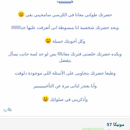
هههههههه
حضرتك طولتى معانا فى الكرسى سامحينى بقى
وبحد حضرتك شخصية انا مبسوطة انى أتعرفت عليها جداااااااا
وكل أجوبتك جميلة
وبكده حضرتك خلصتى فترتك معاناااا بس لو حد لسه حابب يسأل
يتفضل
وطبعا حضرتك بتجاوبى على الأسئلة اللى موجودة دلوقت
وأنا بعتذر لتانى مرة عن التأخييييييير
وأذكرينى فى صلواتك
رد
مونيكا 57