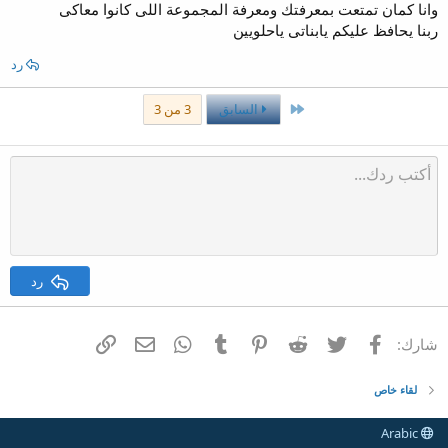
وانا كمان تمتعت بمعرفتك ومعرفة المجموعة اللى كانوا معاكى
ربنا يحافظ عليكم يابناتى ياحلويين
رد
الأول
السابق
3 من 3
رد
فيسبوك
تويتر
Reddit
Pinterest
Tumblr
WhatsApp
الرابط
البريد الإلكتروني
شارك:
لقاء خاص
Arabic