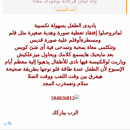
وأنا كمان فرحانة بوجودك معانا
أنقر للتوسيع...
كنت عايزة اسال حضرتك سؤال
ياديدى الطفل بسهولة تكسبية
لماتروحىلوا إفتقاد تعطية صورة وهدية صغيرة مثل قلم
لما فى الخدمة كنت بتلاقى طفل شقى اوى ومتكبر على
ومسطرةأوقلم علية صورة قديس
اخواته ومبيسمعش الكلام كنت
وتتكلمى معاة بمحبة وتمدحى فية أى شئ كويس
بعد مايحبك هايسمع كلامك ويحاول ميزعلكيش
بتتعاملى معاه ازاى​
وياريت لوالكنيسة فيها نادى للأطفال يذهبوا إلية معظم أيام
الإسبوع لأن الطفل عندة طاقة فلو نوجها بطريقة صحيحة
هيفرق بين وقت اللعب ووقت الصلا
سلام ونعمةرب المجد
الرب يباركك
رد