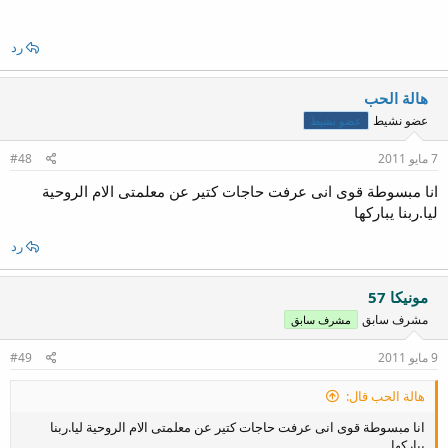
وطبعا حضرتك بتجاوبى على الأسئلة اللى موجودة دلوقت
رد
خلاص جاوبتها
هالة الحب
وأنا بعتذر لتانى مرة عن التأخييييييير
عضو نشيط
عضو نشيط
مفيش لزوم للإعتذار
7 مايو 2011
#48
وأذكرينى فى صلواتك
انا مبسوطة قوى انى عرفت حاجات كتير عن معلمتى الام الروحية
ليا.ربنا يباركها
رد
مونيكا 57
مشرف سابق
مشرف سابق
9 مايو 2011
#49
هالة الحب قال:
انا مبسوطة قوى انى عرفت حاجات كتير عن معلمتى الام الروحية ليا.ربنا
يباركها