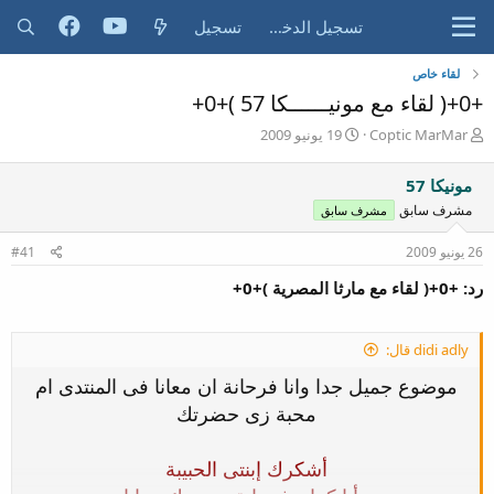
تسجيل الدخول
تسجيل
لقاء خاص
+0+( لقاء مع مونيــــــكا 57 )+0+
ب
ت
Coptic MarMar
19 يونيو 2009
ا
ا
د
ر
مونيكا 57
ئ
ي
مشرف سابق
مشرف سابق
ا
خ
ل
ا
26 يونيو 2009
م
ل
#41
و
ب
رد: +0+( لقاء مع مارثا المصرية )+0+
ض
د
و
ء
ع
didi adly قال:
موضوع جميل جدا وانا فرحانة ان معانا فى المنتدى ام
محبة زى حضرتك
أشكرك إبنتى الحبيبة