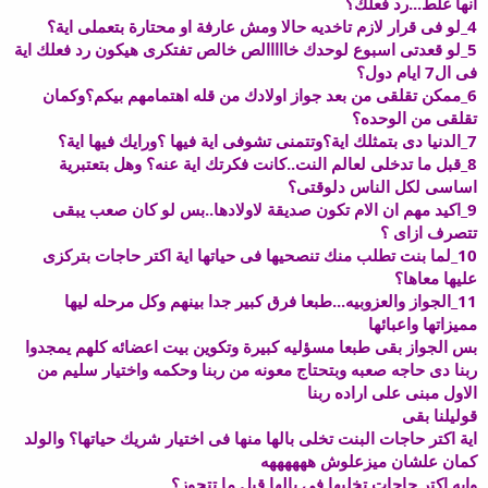
انها غلط...رد فعلك؟
4_لو فى قرار لازم تاخديه حالا ومش عارفة او محتارة بتعملى اية؟
5_لو قعدتى اسبوع لوحدك خااااالص خالص تفتكرى هيكون رد فعلك اية
فى ال7 ايام دول؟
6_ممكن تقلقى من بعد جواز اولادك من قله اهتمامهم بيكم؟وكمان
تقلقى من الوحده؟
7_الدنيا دى بتمثلك اية؟وتتمنى تشوفى اية فيها ؟ورايك فيها اية؟
8_قبل ما تدخلى لعالم النت..كانت فكرتك اية عنه؟ وهل بتعتبرية
اساسى لكل الناس دلوقتى؟
9_اكيد مهم ان الام تكون صديقة لاولادها..بس لو كان صعب يبقى
تتصرف ازاى ؟
10_لما بنت تطلب منك تنصحيها فى حياتها اية اكتر حاجات بتركزى
عليها معاها؟
11_الجواز والعزوبيه...طبعا فرق كبير جدا بينهم وكل مرحله ليها
مميزاتها واعبائها
بس الجواز بقى طبعا مسؤليه كبيرة وتكوين بيت اعضائه كلهم يمجدوا
ربنا دى حاجه صعبه وبتحتاج معونه من ربنا وحكمه واختيار سليم من
الاول مبنى على اراده ربنا
قوليلنا بقى
اية اكتر حاجات البنت تخلى بالها منها فى اختيار شريك حياتها؟ والولد
كمان علشان ميزعلوش ههههههه
وايه اكتر حاجات تخليها فى بالها قبل ما تتجوز؟