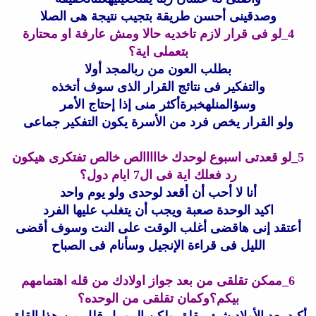
وصدقينى أحسن طريقة بتجيب نتيجة هى الصلا
4_لو فى قرار لازم تاخديه حالا ومش عارفة او محتارة
بتعملى اية؟
بطلب العون من ربالمجد أولا
والتفكير فى نتائج القرار الذى سوف أتخذه
وسؤالمنلهخبرةأكثر منى إذا إحتاج الأمر
ولو القرار يخص فرد من الأسرة يكون التفكير جماعى
5_لو قعدتى اسبوع لوحدك خااااالص خالص تفتكرى هيكون
رد فعلك اية فى ال7 ايام دول؟
أنا لا أحب أن أقعد لوحدى ولو يوم واحد
اكيد الوحدة صعبة ويجب أن يتغلب عليها الفرد
أعتقد إنى هاقضى أغلب الوقت على النت وسوف أقضى
الليل فى قراءة الإنجيل وسأنام فى الصباح
6_ممكن تقلقى من بعد جواز اولادك من قله اهتمامهم
بيكم؟وكمان تقلقى من الوحده؟