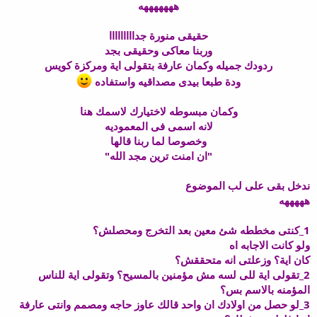
هههههههه
حقيقى منورة جدااااااااا
وربنا معاكى وحقيقى بجد
ردودك جميله وكمان عارفة بتقولى اية ومركزة كويس
ودة طبعا بيدى مصداقيه واستفاده
وكمان مبسوطه لاختيارك لاسمك هنا
لانه اسمى فى المعموديه
وخصوصا لما ربنا قالها
"ان امنت ترين مجد الله"
ندخل بقى على لب الموضوع
هههههه
1_كنتى مخططه شئ معين بعد التخرج ومحصلش؟
ولو كانت الاجابه اه
كان اية؟ وزعلتى انه متحققش؟
2_تقولى اية للى لسه مش مؤمنين بالمسيح؟ وتقولى اية للناس
المؤمنه بالاسم بس؟
3_لو حصل من اولادك ان واحد قالك عاوز حاجه ومصمم وانتى عارفة