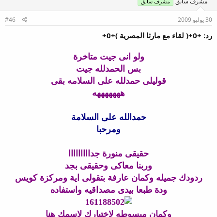
مشرف سابق
مشرف سابق
30 يوليو 2009
#46
رد: +0+( لقاء مع مارثا المصرية )+0+
ولو انى جيت متاخرة
بس الحمدلله جيت
قوليلى حمدلله على السلامه بقى
هههههههه
حمدالله على السلامة
ومرحبا
حقيقى منورة جدااااااااا
وربنا معاكى وحقيقى بجد
ردودك جميله وكمان عارفة بتقولى اية ومركزة كويس
ودة طبعا بيدى مصداقيه واستفاده
وكمان مبسوطه لاختيارك لاسمك هنا