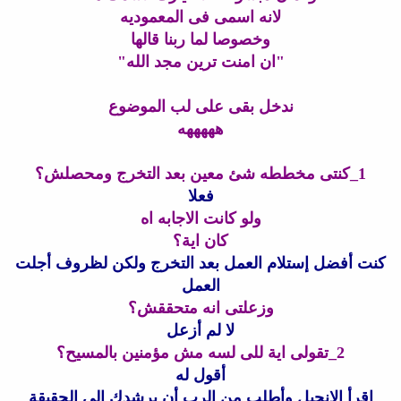
لانه اسمى فى المعموديه
وخصوصا لما ربنا قالها
"ان امنت ترين مجد الله"
ندخل بقى على لب الموضوع
هههههه
1_كنتى مخططه شئ معين بعد التخرج ومحصلش؟
فعلا
ولو كانت الاجابه اه
كان اية؟
كنت أفضل إستلام العمل بعد التخرج ولكن لظروف أجلت
العمل
وزعلتى انه متحققش؟
لا لم أزعل
2_تقولى اية للى لسه مش مؤمنين بالمسيح؟
أقول له
إقرأ الإنجيل وأطلب من الرب أن يرشدك إلى الحقيقة