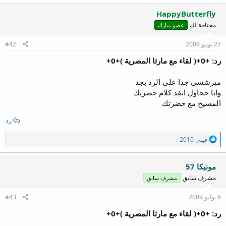
HappyButterfly
محتاجة لك
عضو مبارك
27 يونيو 2009
#42
رد: +0+( لقاء مع مارثا المصرية )+0+
ميرشسى جدا على الرد بجد
وانا ححاول انفذ كلام حضرتك
المسيح مع حضرتك
رد
ا
فيبى 2010
ل
ت
ف
مونيكا 57
ا
مشرف سابق
مشرف سابق
ع
ل
ا
6 يوليو 2009
#43
ت
:
رد: +0+( لقاء مع مارثا المصرية )+0+