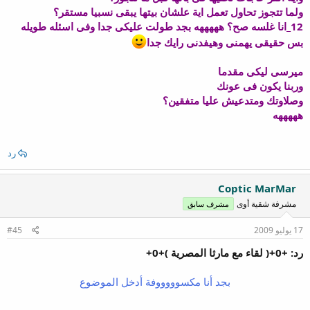
ولما تتجوز تحاول تعمل اية علشان بيتها يبقى نسبيا مستقر؟
12_انا غلسه صح؟ هههههه بجد طولت عليكى جدا وفى اسئله طويله
بس حقيقى يهمنى وهيفدنى رايك جدا
ميرسى ليكى مقدما
وربنا يكون فى عونك
وصلاوتك ومتدعيش عليا متفقين؟
هههههه
رد
Coptic MarMar
مشرفة شقية أوى
مشرف سابق
17 يوليو 2009
#45
رد: +0+( لقاء مع مارثا المصرية )+0+
بجد أنا مكسوووووفة أدخل الموضوع