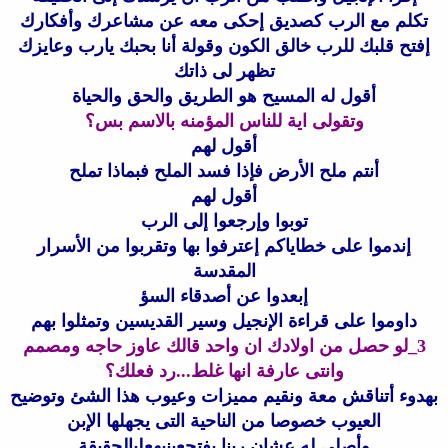
تكلم مع الرب كصديق إحكى معه عن مشاعرك وأفكارك
إفتح قلبك للرب خالق الكون وقولة أنا بحبك يارب وعايزك
تظهر لى ذاتك
أقول له المسيح هو الطريق والحق والحياة
وتقولى اية للناس المؤمنه بالاسم بس؟
أقول لهم
أنتم ملح الأرض فإذا فسد الملح فبماذا تملح
أقول لهم
توبوا وإرجعوا إلى الرب
إندموا على خطاياكم إعترفوا بها وتقربوا من الأسرار
المقدسة
إبعدوا عن أصدقاء السؤ
داوموا على قراءة الإنجيل وسير القديسين وتمثلوا بهم
3_لو حصل من اولادك ان واحد قالك عاوز حاجه ومصمم
وانتى عارفة انها غلط...رد فعلك؟
بهدوء أتناقش معة ونقيم مميزات وعيوب هذا الشئ وتوضيح
العيوب خصوصا من الناحية التى يجهلها الإبن
وأصلى له عشان ربنا يفتحعينيهعلىالحقيقة