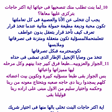
10_لما بنت تطلب منك تنصحيها فى حياتها اية اكتر حاجات
بتركزى عليها معاها؟
يجب أن تتخلى عن الأنا والعصبية فى كل تعاملتها
تكون محبة وديعة مطيعة حمولة متأنية عندما تتخذ قرار
تعرف كيف تأخذ قرار بتعقل بدون عواطف
تتعلمتحملالمسؤلية تكون متعقلة ومتزنة فى تصرفاتها
وملابسها
تكونمحترمه فىكل تصرفاتها
تتخذ من وصايا الإنجيل الإطار الذى تمشى فى حذاه
11_الجواز والعزوبيه...طبعا فرق كبير جدا بينهم وكل مرحله
ليها مميزاتها واعبائها
بس الجواز بقى طبعا مسؤليه كبيرة وتكوين بيت اعضائه
كلهم يمجدوا ربنا دى حاجه صعبه وبتحتاج معونه من ربنا
وحكمه واختيار سليم من الاول مبنى على اراده ربنا
قوليلنا بقى
اية اكتر حاجات البنت تخلى بالها منها فى اختيار شريك