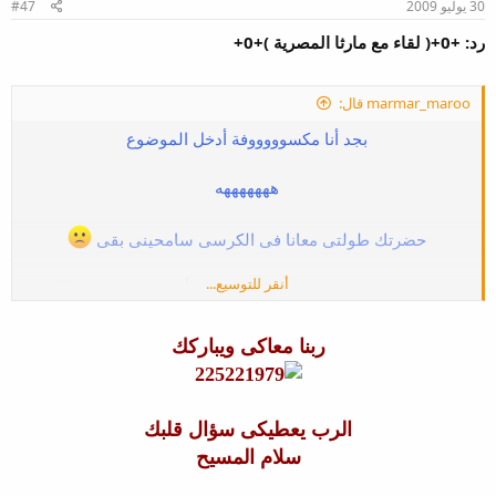
30 يوليو 2009
#47
رد: +0+( لقاء مع مارثا المصرية )+0+
marmar_maroo قال:
بجد أنا مكسوووووفة أدخل الموضوع
هههههههه
حضرتك طولتى معانا فى الكرسى سامحينى بقى
أنقر للتوسيع...
وبحد حضرتك شخصية انا مبسوطة انى أتعرفت عليها جداااااااا
وكل أجوبتك جميلة
ربنا معاكى ويباركك
الرب يعطيكى سؤال قلبك
وبكده حضرتك خلصتى فترتك معاناااا بس لو حد لسه حابب يسأل
سلام المسيح
يتفضل