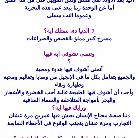
أكيد بعد الأولاد شئ مقلق ولكن الموبيل قلل من هذا القلق
أما عن الوحدة ربنا يبعد عنى هذه التجربة
وعموما النت بيسلى
7_الدنيا دى بتمثلك اية؟
مسرح كبير مملؤ بالقصص والصراعات
وتتمنى تشوفى اية فيها
؟
أتمنى أشوف فيها هدوء ومحبة
والجميع يتعامل بكل ما فى الإنجيل من وصايا وتعاليم ومحبة
وطهارة ونقاء
وأحب أن أشوف فيها الطبيعة غالبة أحب الخضرة والأشجار
والبحر بأمواجة المتلاحقة والسماء الصافية
ورايك فيها اية؟
دنيا صعبة محتاج الإنسان يعيش فيها عمرين مرة عشان
التجارب ومرة عشان يتجنب الوقوع فى الأخطاء السابقة