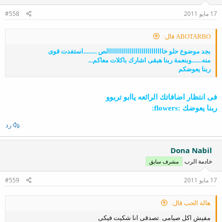
17 مايو 2011
#558
ABOTARBO قال:
بجد موضوع حلو خاااااااااااااااااااااااااااالص .........استفدت قوى
منه.......وبنعمة ربنا هبقى اشارك باكلات معاكم...
ربنا يعوضكم
فى انتظار اضافاتك الرائعه ياابو تربوو
ربنا يعوضك :flowers:
رد
Dona Nabil
خادمة الرب
مشرف سابق
17 مايو 2011
#559
هالة الحب قال:
مفيش اكل صيامى .تصدقى انا شكيت فيكى