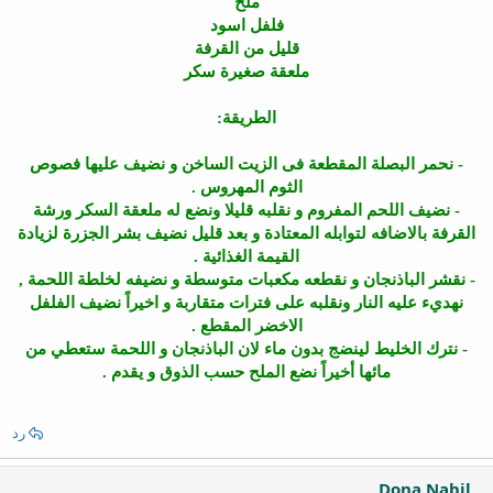
ملح
فلفل اسود
قليل من القرفة
ملعقة صغيرة سكر
الطريقة:
- نحمر البصلة المقطعة فى الزيت الساخن و نضيف عليها فصوص
الثوم المهروس .
- نضيف اللحم المفروم و نقلبه قليلا ونضع له ملعقة السكر ورشة
القرفة بالاضافه لتوابله المعتادة و بعد قليل نضيف بشر الجزرة لزيادة
القيمة الغذائية .
- نقشر الباذنجان و نقطعه مكعبات متوسطة و نضيفه لخلطة اللحمة ,
نهديء عليه النار ونقلبه على فترات متقاربة و اخيراً نضيف الفلفل
الاخضر المقطع .
- نترك الخليط لينضج بدون ماء لان الباذنجان و اللحمة ستعطي من
مائها أخيراً نضع الملح حسب الذوق و يقدم .
رد
Dona Nabil