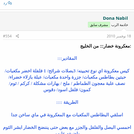
رد
Dona Nabil
خادمة الرب
مشرف سابق
18 نوفمبر 2010
#554
:معكرونة خضار::: من الخليج
المقادير:::
كيس معكرونة اي نوع تحبينه/ 3بصلات شرائح/ 1 فلفلة اخضر مكعبات/
حبتين بطاطس مكعبات/ جزرة واحدة مكعبات/ عبلة بازلاء خضراء/
نصف علبة معجون الطماطم / ملح / بهارات مشكلة / كركم / ثوم/
كمون/ فلفل اسود/ دقوس
الطريقة ::::
اسلقي البطاطس المكعبات مع المعكرونة في ماي ساخن جدا
احمسي البصل والفلفل والجزر مع بعض حتى يننضج الخضار ابشر الثوم
واضيفه عليهم