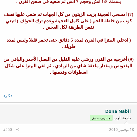
بسمك 1/8 انش وحجم 7 انش ثم ضعيه في صحن الفرن .
(7) امسحي العجينة بزيت الزيتون من كل الجهات ثم ضعي عليها نصف
كوب من خلطة اللحم ( على كامل العجينة وعدم ترك الحواف ) اتبعي
نفس الطريقة لكل العجين .
( ادخلي البيتزا في الفرن لمدة 5 دقائق حتى تحمر قليلا وليس لمدة
طويلة .
(9) أخرجيه من الفرن ورشي عليه القليل من البصل الأحمر والباقي من
البقدونس ومقدار ملعقة شاي من الزبادي ، ثم لفي البيتزا على شكل
اسطوانات وقدميها .
رد
Dona Nabil
خادمة الرب
مشرف سابق
18 نوفمبر 2010
#550