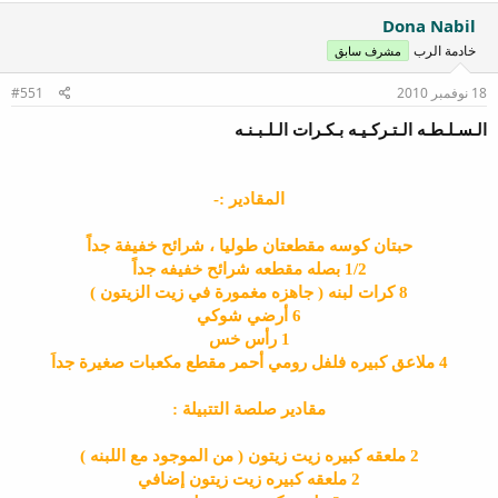
Dona Nabil
خادمة الرب
مشرف سابق
18 نوفمبر 2010
#551
الـسـلـطـه الـتـركـيـه بـكـرات الـلـبـنـه
المقادير :-
حبتان كوسه مقطعتان طوليا ، شرائح خفيفة جداً
1/2 بصله مقطعه شرائح خفيفه جداً
8 كرات لبنه ( جاهزه مغمورة في زيت الزيتون )
6 أرضي شوكي
1 رأس خس
4 ملاعق كبيره فلفل رومي أحمر مقطع مكعبات صغيرة جداَ
مقادير صلصة التتبيلة :
2 ملعقه كبيره زيت زيتون ( من الموجود مع اللبنه )
2 ملعقه كبيره زيت زيتون إضافي