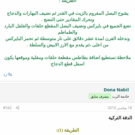
الطريقة :
يشوح البصل المفروم بالزيت في القدر ثم نضيف البهارات والدجاج
ونحرك المقادير حتى النضج .
نضع الجميع في بايركس ونضيف البصل المقطع حلقات والفلفل البارد
والطماطم
وندخله الفرن لمدة عشر دقائق على نار متوسطة ثم نحمر البايركس
من اعلى ،ثم يقدم مع الارز الابيض والسلطة .
ملاحظة:نستطيع اضافة بطاطس مقطعة حلقات ومقلية وموقعها يكون
اسفل قطع الدجاج
رد
Dona Nabil
خادمة الرب
مشرف سابق
18 نوفمبر 2010
#542
الدقة التركية
الطريقة (1):