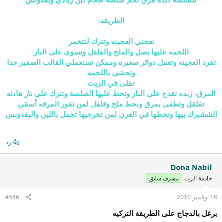
للصلصه ذبدة مرق لحم صلصة طعام لبن زبادي وبقدونس
الطريقه:
تعجني العجينه وتترك لتتخمر
اللحمه عليها بصل والملح والفلفل وتسوى على النار
تفرد العجينه وتعمل دوائر صغيره وممكن تستعملي القالب الصفير جدا
وتحشى باللحمه
تقلى في الزيت
المرق- زبده تقدح على النار ونحط عليها الصلصة وتترك على نار هادئه
تقلقل وتطفى بمرق ونحط ملح وفلفل لمن تفور المرقه أسقي
الششبرك بيها ونحطها في الفرن لمن تخرجيها تجمل باللبن والبقدونس
رد
Dona Nabil
خادمة الرب
مشرف سابق
18 نوفمبر 2010
#546
برغل بالدجاج على الطريقة التركيه