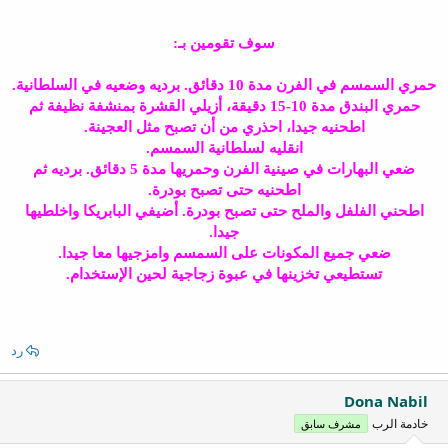
سوف تقومين بـ:
حمري السمسم في الفرن مدة 10 دقائق. برديه وضعيه في السلطانية.
حمري البندق مدة 10-15 دقيقة، أزيلي القشرة بمنشفة نظيفة ثم
اطحنيه جيدا، احذري من أن تصبح مثل العجينة.
انقليه لسلطانية السمسم.
ضعي البهارات في صينية الفرن وحمريها مدة 5 دقائق. برديه ثم
اطحنيه حتى تصبح بودرة.
اطحني الفلفل والملح حتى تصبح بودرة. أضيفي البابريكا واخلطيها
جيدا.
ضعي جميع المكونات على السمسم وامزجيها معا جيدا.
تستطيعي تخزينها في عبوة زجاجية لحين الإستخدام.
رد
Dona Nabil
خادمة الرب
مشرف سابق