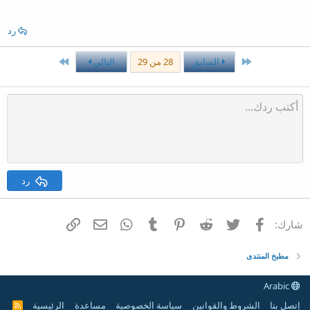
رد
الأول
الاخير
السابق
28 من 29
التالي
رد
فيسبوك
تويتر
Reddit
Pinterest
Tumblr
WhatsApp
الرابط
البريد الإلكتروني
شارك:
مطبخ المنتدى
Arabic
إتصل بنا
الشروط والقوانين
سياسة الخصوصية
مساعدة
الرئيسية
R