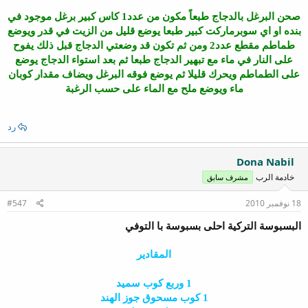
صحن البرغل بالدجاج طبعاً مكون من عدد1 كاس كبير برغل موجود في
بنده او اي سوبرماركت كبير طبعا يوضع قليل من الزيت في قدر ويوضع
طماطم مقطع عدد2 ومن ثم تكون قد وضعتي الدجاج قبل ذلك يفوح
على النار في ماء مع تبهير الدجاج طبعا ثم بعد استواء الدجاج يوضع
على الطماطم ويحرك قليلا ثم يوضع فوقه البرغل ويضاف مقدار كوبان
ماء ويوضع ملح مع الماء على حسب الرغبة
رد
Dona Nabil
خادمة الرب
مشرف سابق
18 نوفمبر 2010
#547
البسبوسة التركية احلى بسبوسة با التوفي
المقادير
1 وربع كوب سميد
1 كوب مسحوق جوز الهند