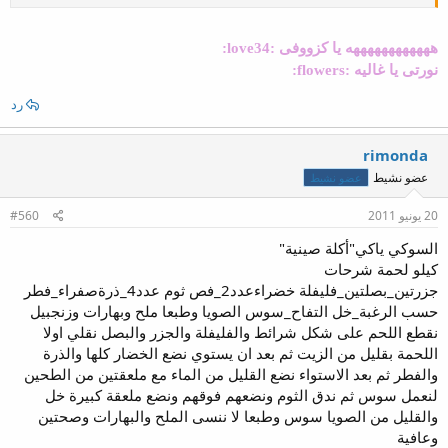
ههههههههههههه يا كزووفى :love34:
نورتى يا غاليه :flowers:
رد
rimonda
عضو نشيط
عضو نشيط
20 يونيو 2011
#560
السوكي ياكي"أكلة صينية"
كيلو لحمة شرحات
جزرتين_بصلتين_فليفلة خضراءعدد2_فص ثوم عدد4_ذرةصفراء_فطر
حسب الرغبة_خل التفاح_سوس الصويا وطبعا ملح وبهارات وزنجبيل
نقطع اللحم على شكل شرائط والفليفلة والجزر والبصل نقلي اولا
اللحمة بقليل من الزيت ثم بعد ان يستوي نضع الخضار كلها والذرة
والفطر ثم بعد الاستواء نضع القليل من الماء مع ملعقتين من الطحين
لنعمل سوس ثم ندق الثوم ونضعهم فوقهم ونضع ملعقة كبيرة خل
والقليل من الصويا سوس وطبعا لا ننسى الملح والبهارات وصحتين
وعافية