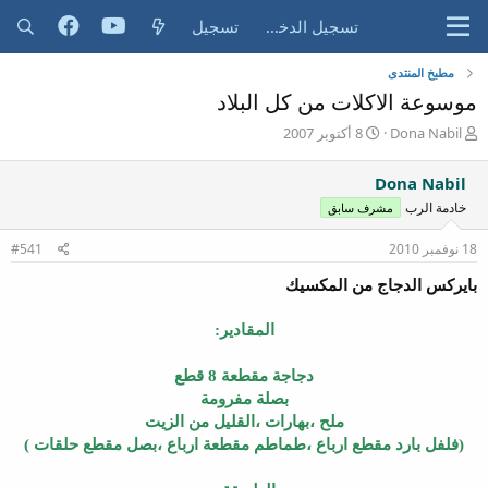
تسجيل الدخول
تسجيل
مطبخ المنتدى
موسوعة الاكلات من كل البلاد
ب
ت
Dona Nabil
8 أكتوبر 2007
ا
ا
د
ر
Dona Nabil
ئ
ي
خادمة الرب
مشرف سابق
ا
خ
ل
ا
18 نوفمبر 2010
م
ل
#541
و
ب
بايركس الدجاج من المكسيك
ض
د
و
ء
ع
المقادير:
دجاجة مقطعة 8 قطع
بصلة مفرومة
ملح ،بهارات ،القليل من الزيت
(فلفل بارد مقطع ارباع ،طماطم مقطعة ارباع ،بصل مقطع حلقات )