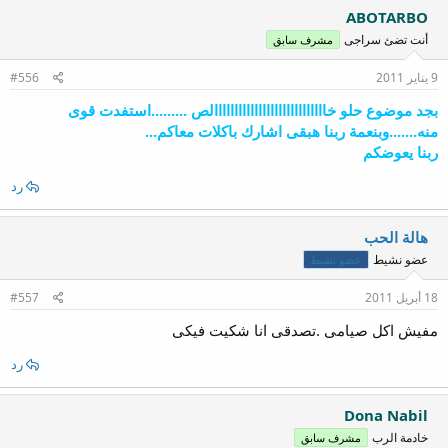
ABOTARBO
أنت تضئ سراجى
مشرف سابق
9 يناير 2011
#556
بجد موضوع حلو خاااااااااااااااااااااااااااالص .........استفدت قوى
منه.......وبنعمة ربنا هبقى اشارك باكلات معاكم...
ربنا يعوضكم
رد
هالة الحب
عضو نشيط
عضو نشيط
18 أبريل 2011
#557
مفيش اكل صيامى .تصدقى انا شكيت فيكى
رد
Dona Nabil
خادمة الرب
مشرف سابق