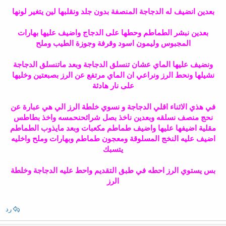
بعدين انضيف له الدجاجة المنصفة بدون جلد ونقلبها لين يتغير لونها
بعدين نبشر الطماطم وحطها على الدجاج واضيف عليها بهارات
المجبوس وليمون اسود وقرفة وجوزة الطيب وملح
ونضيف عليها الماي عشان تنسلق الدجاجة وبعد ماتنسلق الدجاجة
نشيلها ونحط الرز ونراعي ان الماي مرتفع عن الرز بصبعتين وخليها
على نار هادئة
في هذي الاثناء اقلي الدجاجة و نسوي خلطة الرز الي هي عبارة عن
نحج منصف نسلقه وبعدين ناخذ بصل شرائحنحمسه واخذ بطاطس
مقلية اضيفها عليها واضيف طماطم مكعبات وبعد مايذوب الطماطم
اضيف عليه النخج المسلوقة ومعجون طماطم وبهارات وملح واخليه
يتسبك
بس يستوي الرز احطه في طبق التقديم واحط عليه الدجاجة وخلطة
الرز
رد