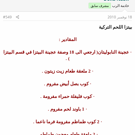
خادمة الرب
مشرف سابق
18 نوفمبر 2010
#549
بيتزا اللحم التركية
المقادير :
· عجينة النابوليتان( ارجعي الى 18 وصفة عجينة البيتزا في قسم البيتزا
) .
· 2 ملعقة طعام زيت زيتون .
· كوب بصل أبيض مفروم .
· كوب فليفلة حمراء مفرومة .
· 1 باوند لحم مفروم .
· 2 كوب طماطم مفرومة فرما ناعما .
· 2 ملعقة طعام معجون طماطم .