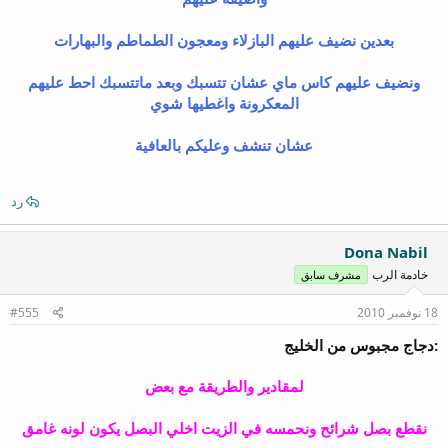
بعدين نضيف عليهم البازلاء ومعجون الطماطم والبهارات
ونضيف عليهم كاس ماي عشان تتسبك وبعد ماتتسبك احط عليهم
المعكرونة واغطيها شوي
عشان تنشف وعليكم بالعافية
رد
Dona Nabil
خادمة الرب
مشرف سابق
18 نوفمبر 2010
#555
:دجاج مجبوس من الخليج
لمقادير والطريقة مع بعض
نقطع بصل شرائح ونحمسه في الزيت اخلي البصل يكون لونه غامق