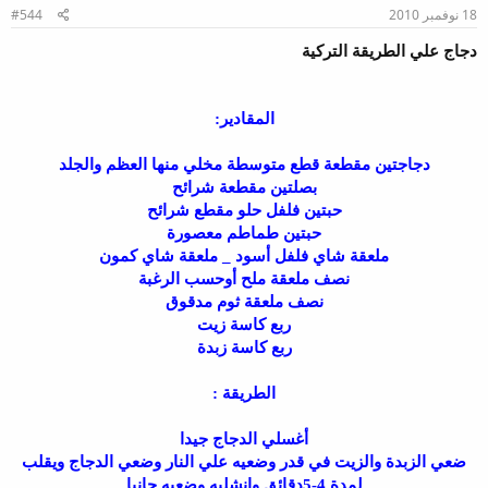
18 نوفمبر 2010
#544
دجاج علي الطريقة التركية
المقادير:
دجاجتين مقطعة قطع متوسطة مخلي منها العظم والجلد
بصلتين مقطعة شرائح
حبتين فلفل حلو مقطع شرائح
حبتين طماطم معصورة
ملعقة شاي فلفل أسود _ ملعقة شاي كمون
نصف ملعقة ملح أوحسب الرغبة
نصف ملعقة ثوم مدقوق
ربع كاسة زيت
ربع كاسة زبدة
الطريقة :
أغسلي الدجاج جيدا
ضعي الزبدة والزيت في قدر وضعيه علي النار وضعي الدجاج ويقلب
لمدة 4-5دقائق وانشليه وضعيه جانبا