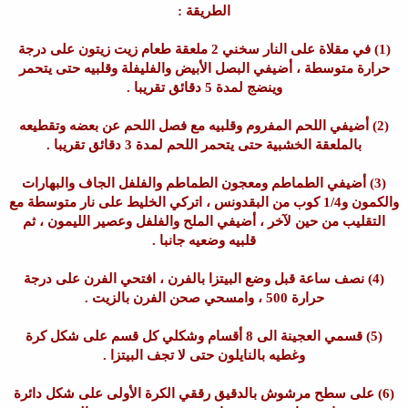
الطريقة :
(1) في مقلاة على النار سخني 2 ملعقة طعام زيت زيتون على درجة
حرارة متوسطة ، أضيفي البصل الأبيض والفليفلة وقلبيه حتى يتحمر
وينضج لمدة 5 دقائق تقريبا .
(2) أضيفي اللحم المفروم وقلبيه مع فصل اللحم عن بعضه وتقطيعه
بالملعقة الخشبية حتى يتحمر اللحم لمدة 3 دقائق تقريبا .
(3) أضيفي الطماطم ومعجون الطماطم والفلفل الجاف والبهارات
والكمون و1/4 كوب من البقدونس ، اتركي الخليط على نار متوسطة مع
التقليب من حين لآخر ، أضيفي الملح والفلفل وعصير الليمون ، ثم
قلبيه وضعيه جانبا .
(4) نصف ساعة قبل وضع البيتزا بالفرن ، افتحي الفرن على درجة
حرارة 500 ، وامسحي صحن الفرن بالزيت .
(5) قسمي العجينة الى 8 أقسام وشكلي كل قسم على شكل كرة
وغطيه بالنايلون حتى لا تجف البيتزا .
(6) على سطح مرشوش بالدقيق رققي الكرة الأولى على شكل دائرة