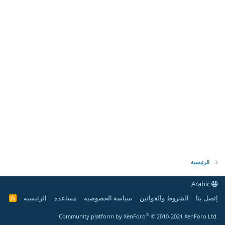
الرئيسية
Arabic
إتصل بنا
الشروط والقوانين
سياسة الخصوصية
مساعدة
الرئيسية
R
S
S
®
Community platform by XenForo
© 2010-2021 XenForo Ltd.