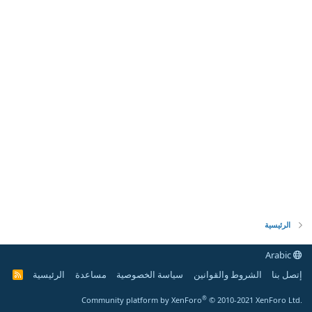
الرئيسية
Arabic
إتصل بنا
الشروط والقوانين
سياسة الخصوصية
مساعدة
الرئيسية
R
S
S
®
Community platform by XenForo
© 2010-2021 XenForo Ltd.