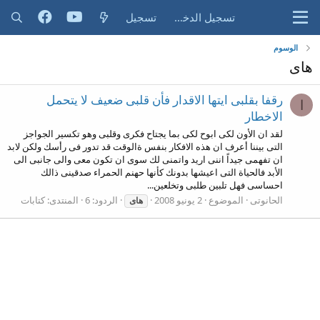
تسجيل الدخول
تسجيل
الوسوم
هاى
رقفا بقلبى ايتها الاقدار فأن قلبى ضعيف لا يتحمل
ا
الاخطار
لقد ان الأون لكى ابوح لكى بما يجتاح فكرى وقلبى وهو تكسير الجواجز
التى بيننا أعرف ان هذه الافكار بنفس ةالوقت قد تدور فى رأسك ولكن لابد
ان تفهمى جيداً اننى اريد واتمنى لك سوى ان تكون معى والى جانبى الى
الأبد فالحياة التى اعيشها بدونك كأنها حهنم الحمراء صدقينى ذالك
احساسى فهل تلبين طلبى وتخلعين...
الحانوتى
الموضوع
2 يونيو 2008
الردود: 6
المنتدى:
كتابات
هاى