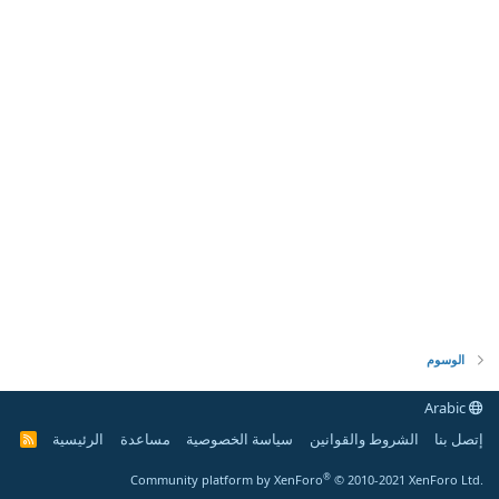
الوسوم
Arabic
إتصل بنا
الشروط والقوانين
سياسة الخصوصية
مساعدة
الرئيسية
R
S
S
®
Community platform by XenForo
© 2010-2021 XenForo Ltd.