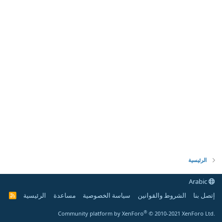
الرئيسية
Arabic
إتصل بنا
الشروط والقوانين
سياسة الخصوصية
مساعدة
الرئيسية
R
S
S
®
Community platform by XenForo
© 2010-2021 XenForo Ltd.