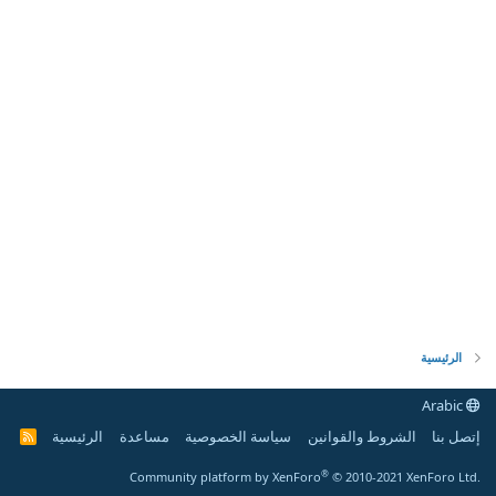
الرئيسية
Arabic
إتصل بنا
الشروط والقوانين
سياسة الخصوصية
مساعدة
الرئيسية
R
S
S
®
Community platform by XenForo
© 2010-2021 XenForo Ltd.