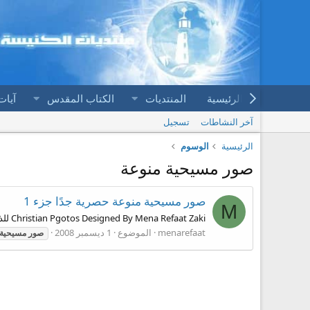
الرئيسية
المنتديات
الكتاب المقدس
آيات
آخر النشاطات
تسجيل
الرئيسية
الوسوم
صور مسيحية منوعة
صور مسيحية منوعة حصرية جدًا جزء 1
M
Christian Pgotos Designed By Mena Refaat Zaki للذهاب إلى الألبوم كاملا http://www.4shared.com/dir/5195650/c64dcc35/sharing.html النعمة معكم أرجو التثبيت
menarefaat
الموضوع
1 ديسمبر 2008
صور
مسيحية