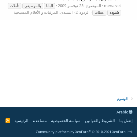
mena vet
الموضوع
25 نوفمبر 2009
البابا
بالموسيقى
تأملات
الردود: 2
المنتدى:
المرئيات و الأفلام المسيحية
شنوده
عظات
الوسوم
Arabic
إتصل بنا
الشروط والقوانين
سياسة الخصوصية
مساعدة
الرئيسية
R
S
S
®
Community platform by XenForo
© 2010-2021 XenForo Ltd.