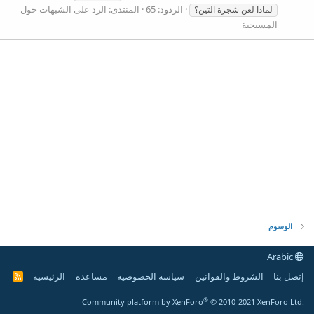
الردود: 65
المنتدى:
الرد على الشبهات حول
لماذا لعن شجرة التين؟
المسيحية
الوسوم
Arabic
إتصل بنا
الشروط والقوانين
سياسة الخصوصية
مساعدة
الرئيسية
R
S
S
®
Community platform by XenForo
© 2010-2021 XenForo Ltd.