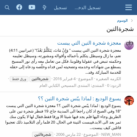
تسجيل الدخول
تسجيل
الوسوم
شجرةالتين
معجزة شجرة التين التي يبست
معجزة شجرة التين التي يبست " وَإِنْ مَاتَ، يَتَكَلَّمْ بَعْدُ!" (عبرانيين 4:11)
نعم، ما زال وسيظل يتكلم بأعماله وأقواله ومشورته، وسيظل تعليمه
وحكمته تنبض في عقولنا وقلوبنا. فكل من تعامل معه رأى نور المسيح
يسطع من شهاداته وخدمته وتضحيته لمن فداه وخلّصه ودعاه إلى حقله
للخدمة المباركة. وقد...
الكرمه الصغيره
الموضوع
4 فبراير 2016
شجرةالتين
ورق فقط
الردود: 0
المنتدى:
المنتدى المسيحي الكتابي العام
يسوع الوديع : لماذا يبّس شجرة التين ؟؟
يسوع الوديع : لماذا يبّس شجرة التين ؟؟ معجزة شجرة التين التي يبست
"18 وفي الصبح اذ كان راجعا الى المدينة جاع. 19 فنظر شجرة تين على
الطريق وجاء اليها فلم يجد فيها شيئا الا ورقا فقط.فقال لها لا يكون منك
ثمر بعد الى الابد.فيبست التينة في الحال. 20 فلما رأى التلاميذ ذلك تعجبوا
قائلين كيف يبست...
NEW_MAN
الموضوع
22 مارس 2006
شجرةالتين