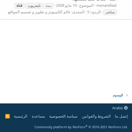
menarefaat
الموضوع
10 مايو 2009
بـث
تليفزيون.
قناة
الردود: 5
المنتدى:
عالم الكمبيوتر و تطوير و تصميم المواقع
مباشر
الوسوم
Arabic
إتصل بنا
الشروط والقوانين
سياسة الخصوصية
مساعدة
الرئيسية
R
S
S
®
Community platform by XenForo
© 2010-2021 XenForo Ltd.