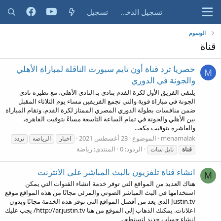
تسجيل الدخول
تسجيل
الوسوم
قناة
حصريا ترد قناة أون تايم سبورت الناقلة لمباراة الأهلي
M
والجونة في الدوري
يلتقي الفريق الأول لكرة القدم بنادي بـ النادي الأهلي، مع نظيره نادي
الجونة في مباراة قوية والتي تجمع الفريقين مساء يوم الثلاثاء المقبل
ضمن منافسات بطولة الدوري المصري الممتاز لكرة القدم. وتقام المباراة
بين الأهلي والجونة في تمام الساعة التاسعة مساءً بتوقيت القاهرة،
والعاشرة بتوقيت مكة...
menamalak
الموضوع
23 أغسطس 2021
اخبار
الرياضة
تردد
الردود: 0
المنتدى:
رياضة
قناة
نايل سات
انشاء قناة تلفزيون بالبث المباشر على الانترنت
M
هناك العديد من المواقع التي توفر خدمة انشاء القنوات التي يمكن
استخدامها في البث المباشر الصوتي والمرئي مجانًا من هذه المواقع موقع
Justin.tv الذي يعد من أفضل المواقع التي توفر هذه الخدمة مجانًا وبدون
اعلانات. يمكنك الذهاب إلى الموقع من هنا http://ar.justin.tv/ يجب عليك
انشاء حساب جديد لتستطع...