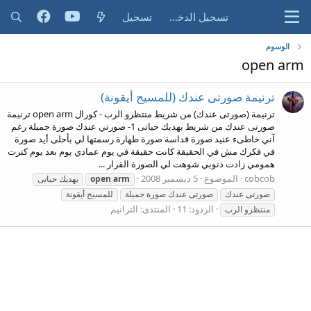
تسجيل الدخول
تسجيل
الوسوم
open arm
ترنيمة صورتى عندك (للمسيح أيقونة)
ترنيمة (صورتى عندك) من شريط منتظرو الرب - كورال open arm ترنيمة
صورتى عندك من شريط بهديك حياتى 1- صورتي عندك صورة جميلة رغم
آني خاطىء عنيد صورة قداسة صورة طهارة رسمتها لي بأحلى أيد صورة
في فكرك مش في الحقيقة كانت حقيقة في يوم عمادي يوم بعد يوم كترت
همومي زادت ذنوبي شوهت لي الصورة القرار ...
cobcob
الموضوع
5 ديسمبر 2008
arm
open
بهديك حياتى
صورتى عندك
صورتى عندك صورة جميلة
للمسيح أيقونة
الردود: 11
المنتدى:
الترانيم
منتظرو الرب