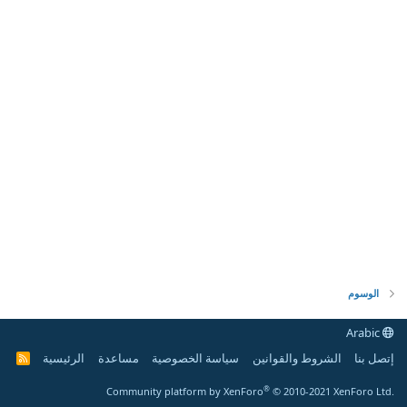
الوسوم
Arabic
إتصل بنا
الشروط والقوانين
سياسة الخصوصية
مساعدة
الرئيسية
R
S
S
®
Community platform by XenForo
© 2010-2021 XenForo Ltd.