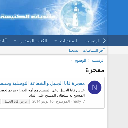
الرئيسية
المنتديات
الكتاب المقدس
آيات
آخر النشاطات
تسجيل
الرئيسية
الوسوم
معجزة
معجزة قانا الجليل والشفاعة التوسلية وسلط
N
المسيح له سلطان المسيح على الماد
nady_7
الموضوع
16 يونيو 2014
عرس قانا الجليل