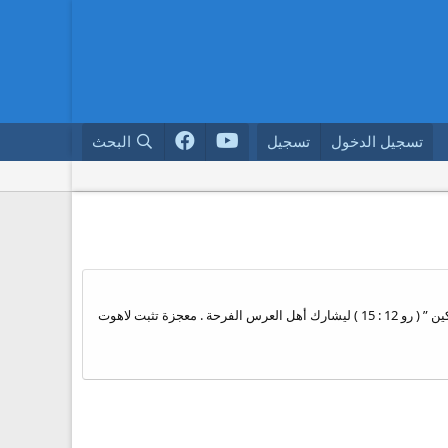
تسجيل الدخول
تسجيل
البحث
عرس قانا الجليل دعي المسيح مع أمه العذراء مريم لحضور العرس لحضور الفرح وحضر المسيح مع أمه ليعلمنا “فرحاً مع الفرحين ، وبكاءً مع الباكين ” ( رو 12 : 15 ) ليشارك أهل العرس الفرحة . معجزة تثبت لاهوت