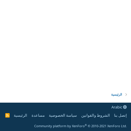
الرئيسية
Arabic
إتصل بنا
الشروط والقوانين
سياسة الخصوصية
مساعدة
الرئيسية
R
S
S
®
Community platform by XenForo
© 2010-2021 XenForo Ltd.