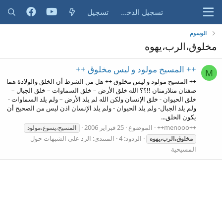
تسجيل الدخول
تسجيل
الوسوم
مخلوق،الرب،يهوه
++ المسيح مولود و ليس مخلوق ++
M
++ المسيح مولود و ليس مخلوق ++ هل من الشرط أن الخلق والولادة هما
صفتان متلازمتان !!؟؟ الله خلق الأرض – خلق السماوات – خلق الجبال –
خلق الحيوان - خلق الإنسان ولكن الله لم يلد الأرض – ولم يلد السماوات -
ولم يلد الجبال- ولم يلد الحيوان - ولم يلد الإنسان اذن ليس من الصحيح أن
يكون الخلق...
++menooo++
الموضوع
25 فبراير 2006
المسيح،يسوع،مولود
الردود: 4
المنتدى:
الرد على الشبهات حول
مخلوق،الرب،يهوه
المسيحية