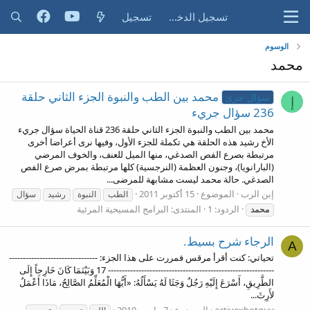
تسجيل الدخول
تسجيل
الوسوم
محمد
محمد بين الطب والنبوة الجزء الثاني حلقة
سؤال جرئ
إ
236 سؤال جريء
محمد بين الطب والنبوة الجزء الثاني حلقة 236 قناة الحياة سؤال جريء
الأخ رشيد هذه الحلقة هي تكملة للجزء الأول، وفيها نرى أعراضا أخرى
مرتبطة بصرع الفص الصدغي، منها الميل للعنف، والخوف المرضي
(البارانويا)، وجنون العظمة (النرجسية) كلها مرتبطة بمرض صرع الفص
الصدغي. حالة محمد ليست مشابهة للمرضى...
إبن الرب
الموضوع
15 أكتوبر 2011
الطب
النبوة
رشيد
سؤال
الردود: 1
المنتدى:
البرامج المسيحية المرئية
محمد
الرجاء شرح بسيط.
A
تحياتي: كنت أقرأ مرقس فمررت على هذا الجزء: --------------------------------
------------------------------------------------------------ 17 وَبَيْنَمَا كَانَ خَارِجاً إِلَى
الطَّرِيقِ، أَسْرَعَ إِلَيْهِ رَجُلٌ وَجَثَا لَهُ يَسْأَلُهُ: «أَيُّهَا الْمُعَلِّمُ الصَّالِحُ، مَاذَا أَعْمَلُ
لأَرِثَ...
activexhotguy
الموضوع
7 مارس 2010