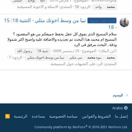
الله
توحيد
عيسى
الردود: 58
المنتدى:
الاسئلة و الاجوبة المسيحية
محمد
واحد
نبيا من وسط اخوتك مثلي - التثنية 18: 15
الرد على شبهة:
- 18
سلام المسيح الذى يفوق كل عقل يحفظ جميعكم من هو المقصود ؟
المسيح ام محمد هذا البحث تم تجديده والاضافة عليه واصبح اكثر شمولا
ودقة . البحث مرفق فى الرد
!ابن الملك!
الموضوع
25 ديسمبر 2009
تثنية 18
رسول الله
الردود: 7
محمد
نبوة
محمد
نبى مثلى
نبيا،من،وسط،اخوتك،مثلي
المنتدى:
الرد على الشبهات حول المسيحية
الوسوم
Arabic
إتصل بنا
الشروط والقوانين
سياسة الخصوصية
مساعدة
الرئيسية
R
S
S
®
Community platform by XenForo
© 2010-2021 XenForo Ltd.