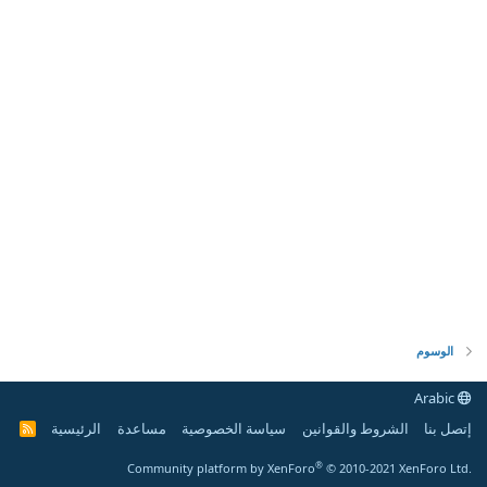
الوسوم
Arabic
إتصل بنا
الشروط والقوانين
سياسة الخصوصية
مساعدة
الرئيسية
R
S
S
®
Community platform by XenForo
© 2010-2021 XenForo Ltd.