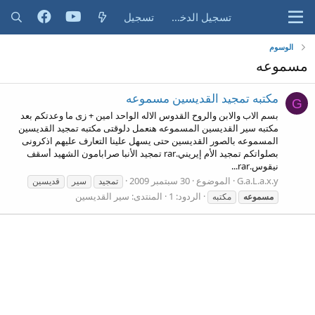
تسجيل الدخول
تسجيل
الوسوم
مسموعه
مكتبه تمجيد القديسين مسموعه
G
بسم الاب والابن والروح القدوس الاله الواحد امين + زى ما وعدتكم بعد
مكتبه سير القديسين المسموعه هنعمل دلوقتى مكتبه تمجيد القديسين
المسموعه بالصور القديسين حتى يسهل علينا التعارف عليهم اذكرونى
بصلواتكم تمجيد الأم إيريني.rar تمجيد الأنبا صرابامون الشهيد أسقف
نيقوس.rar...
G.a.L.a.x.y
الموضوع
30 سبتمبر 2009
تمجيد
سير
قديسين
الردود: 1
المنتدى:
سير القديسين
مسموعه
مكتبه