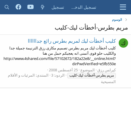
تسجيل الدخول
تسجيل
الوسوم
مريم بطرس-أخطأت ليك-كليب
كليب أخطأت ليك لمريم بطرس رائع جداااااا
ك
كليب أخطأت ليك مريم بطرس تصميم مكارى رزق الترنيمة جميلة جدا
والكليب حلو قوى أتمنى انه يعجبكم حمل من هنا
http://www.4shared.com/file/57102672/182a22e8/__online.html?
dirPwdVerified=e5fb550e
كيرلس رزق
الموضوع
25 أغسطس 2008
الردود: 3
المنتدى:
المرئيات و الأفلام
مريم
بطرس-أخطأت
ليك-كليب
المسيحية