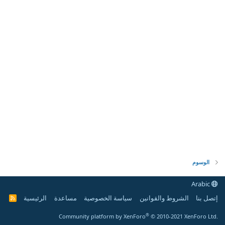
الوسوم
Arabic
إتصل بنا
الشروط والقوانين
سياسة الخصوصية
مساعدة
الرئيسية
R
S
S
®
Community platform by XenForo
© 2010-2021 XenForo Ltd.