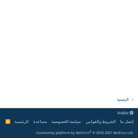
الرئيسية
Arabic
إتصل بنا
الشروط والقوانين
سياسة الخصوصية
مساعدة
الرئيسية
R
S
S
®
Community platform by XenForo
© 2010-2021 XenForo Ltd.