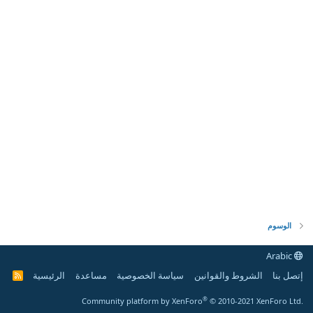
الوسوم
Arabic
إتصل بنا
الشروط والقوانين
سياسة الخصوصية
مساعدة
الرئيسية
R
S
S
®
Community platform by XenForo
© 2010-2021 XenForo Ltd.