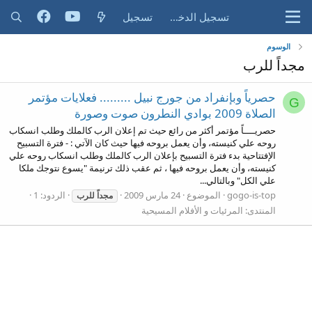
تسجيل الدخول
تسجيل
الوسوم
مجداً للرب
حصرياً وبإنفراد من جورج نبيل ......... فعلايات مؤتمر
G
الصلاة 2009 بوادي النطرون صوت وصورة
حصريــــاً مؤتمر أكثر من رائع حيث تم إعلان الرب كالملك وطلب انسكاب
روحه علي كنيسته، وأن يعمل بروحه فيها حيث كان الآتي : - فترة التسبيح
الإفتتاحية بدء فترة التسبيح بإعلان الرب كالملك وطلب انسكاب روحه علي
كنيسته، وأن يعمل بروحه فيها ، ثم عقب ذلك ترنيمة "يسوع نتوجك ملكا
علي الكل" وبالتالي...
gogo-is-top
الموضوع
24 مارس 2009
الردود: 1
مجداً
للرب
المنتدى:
المرئيات و الأفلام المسيحية