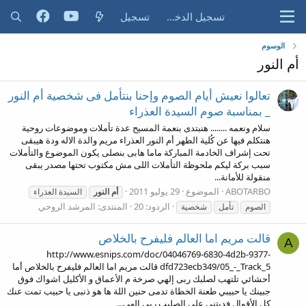
تسجيل الدخول
تسجيل
الوسوم
أم النور
تعالوا نعيش أيام الصوم وإحنا بنتأمل فى شخصية أم النور
_ بمناسبة صوم السيدة العذراء
سلام ونعمه ........ هنبتدى بنعمة المسيح عدة تأملات وموضوعات روحية
هنتكلم فيها عن كُلية الطهر أم النور العذراء مريم والدة الاله ودة هيبقى
تحت إشراف الخادمة المباركة ماما هابى بنصلى يكون الموضوع والتأملات
سبب بركة ليكم ملحوظة التأملات اللى مش مكتوب تحتها مصدر يبقى
منقولة للأمانة...
ABOTARBO
الموضوع
29 يوليو 2011
أم
النور
السيدة العذراء
الردود: 20
المنتدى:
المرشد الروحي
الصوم
تأمل
شخصية
قالت مريم اما العالم فليفرح بالخلاص
A
http://www.esnips.com/doc/04046769-6830-4d2b-9377-
dfd723ecb349/05_-_Track_5 قالت مريم اما العالم فليفرح بالخلاص أما
أحشائي تلتهب لصلبك ربى إلهي صرخة م الأعماق و الأكليل اشواك فوق
جبينك يا حبيبي طعنة الخطاة تدمى حنين اللة ها هو ذنبى يا حبيب تمت عنك
كل الأقوال فديتني على الصليب ربي إلهي...