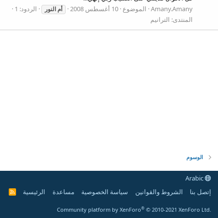
Amany.Amany
الموضوع
10 أغسطس 2008
الردود: 1
أم
النور
المنتدى:
الترانيم
الوسوم
Arabic
إتصل بنا
الشروط والقوانين
سياسة الخصوصية
مساعدة
الرئيسية
R
S
S
®
Community platform by XenForo
© 2010-2021 XenForo Ltd.