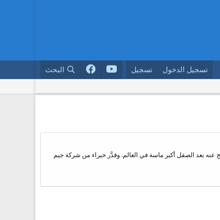
تسجيل الدخول
تسجيل
البحث
ة صغيرة تحيط بها أراضي جنوب أفريقيا من كل الجهات، على حجر ماسي كبير يزن 478 قيراطا، وقد ينتج عنه بعد الصقل أكبر ماسة في العالم. وقدَّر خبراء من شركة جيم