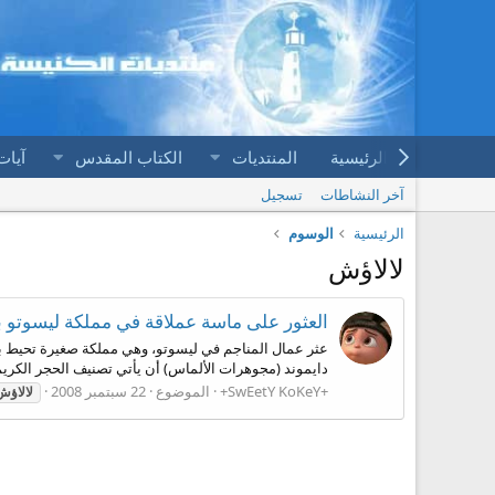
الرئيسية
المنتديات
الكتاب المقدس
آيات
آخر النشاطات
تسجيل
الرئيسية
الوسوم
لالاؤش
العثور على ماسة عملاقة في مملكة ليسوتو بأ
دايموند (مجوهرات الألماس) أن يأتي تصنيف الحجر الكريم المُكتشف في المرتب
+SwEetY KoKeY+
الموضوع
22 سبتمبر 2008
لالاؤش