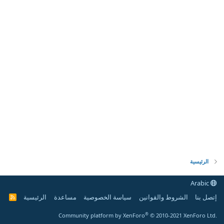
الرئيسية
Arabic
إتصل بنا
الشروط والقوانين
سياسة الخصوصية
مساعدة
الرئيسية
R
S
S
®
Community platform by XenForo
© 2010-2021 XenForo Ltd.