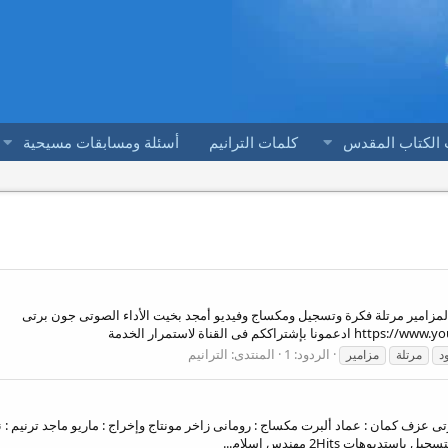
 الكتاب المقدس
كلمات الترانيم
أسئلة ومسابقات مسيحية
 المزامير مرتلة فكرة وتسجيل ومكساج وفيديو أمجد بخيت الأداء الصوتى جون برتى
ى القناة لاستمرار الخدمة
الردود: 1
المنتدى:
الترانيم
د
مرتلة
مزامير
 عزف كمان : عماد ألبرت مكساج : رومانى زاخر مونتاج وإخراج : ماريو ماجد ترنيم : نس
هات 2Hits مهندس اسلام...