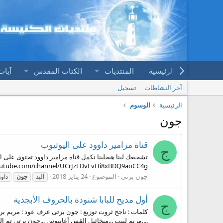
الرئيسية
المنتديات
الكتاب المقدس
آيات
آخر النشاطات
تسجيل
الرئيسية
الوسوم
جون
قناة مزامير داوود على اليوتيوب
ج
تشجيعك لينا هيخلينا نكمل قناة مزامير داوود تحتوى على
https://www.youtube.com/channel/UCrJzLDvFvHi8xBDQ9aoCC4g ادعمونا بإشتراككم ف
جون برتي
الموضوع
24 يناير 2018
اليد
جون
داوو
أول مديح للبابا شنودة بالحروف الأبجدية
ج
كلمات : ناجح ثروت توزيع : جون برتى عزف عود : مريم برتى
....مريم لبيب ...ميخائيل القس أغابيوس ...جون برتى تم التسجيل باستديو