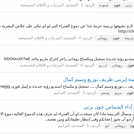
الردود: 2
المنتدى:
المرئيات و الأفلام المسيحية
برتى
جون
شنودة
يلة جداً لازم تشوفها ترنيمة حزينة جدا عن دموع العذراء التى لو لم تبكى على خلاص البش
http://c
الردود: 4
المنتدى:
المرئيات و الأفلام المسيحية
ترنيمة
جون
رومانى
 رؤية جديدة تسجيل ومكساج رومانى زاخر إخراج ماريو ماجد NDO6xceXTwE
الردود: 0
المنتدى:
المرئيات و الأفلام المسيحية
جون
رومانى
لــــو
نمة إيرينى ظريف توزيع وسيم كمال
سيم كمال ..... تسجيل و مكساج استديو رؤية جديدة م إميل فوزى http://www.mediafire.com/?678behvh6shwjgg
الردود: 3
المنتدى:
الترانيم
جون
مريم
وسيم
 و أداء الشماس جون برتى
 وتسأل الترنيمة ماذا كان سيحدث لو أن العذراء لم تذرف هذه الدموع الغالية دموع ا
جو أن تحوز إعجابكم وفى إنتظار تعليقاتكم ومن تعجبه...
الردود: 5
المنتدى:
الترانيم
ن
رومانى
لـو