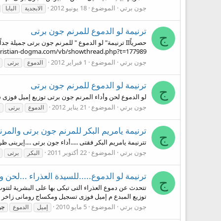
جون برتي
الموضوع
18 يونيو 2012
الابجدية
البابا
ترنيمة لو الدموع للمرنم جون برتى
ج
حصرياًII ترنيمة" لو الدموع " للمرنم جون برتى جم
hristian-dogma.com/vb/showthread.php?t=177989
جون برتي
الموضوع
1 فبراير 2012
الدموع
برتى
ترنيمة لو الدموع للمرنم جون برتى
ج
لو الدموع لحن وأداء المرنم جون برتى توزيع إميل فوزى ستديو
جون برتي
الموضوع
21 يناير 2012
الدموع
برتى
ترنيمة يامريم البكر للمرنم جون برتى والمر
ج
تترنيمة يامريم البكر فقتى .....أداء جون برتى ....إيرينى ظريف .....توزيع و
جون برتي
الموضوع
22 أكتوبر 2011
البكر
برتى
ترنيمة لو الدموع.....للسيدة العذراء ...لحن
ج
تتحدث عن دموع العذراء التى تبكى بها على البشرية لتتوب
توزيع المبدع م إميل فوزى تسجيل ومكساج رومانى زاخر أر
جون برتي
الموضوع
5 مايو 2010
إميل
الدموع
جو