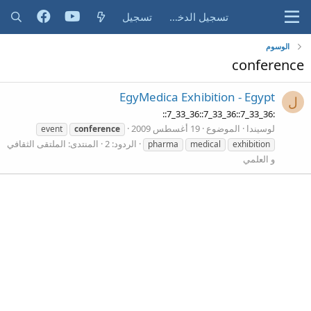
تسجيل الدخول
تسجيل
الوسوم
conference
EgyMedica Exhibition - Egypt
ل
:36_33_7::36_33_7::36_33_7::
لوسيندا
الموضوع
19 أغسطس 2009
event
conference
الردود: 2
المنتدى:
الملتقى الثقافي
pharma
medical
exhibition
و العلمي