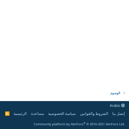
الوسوم
Arabic
إتصل بنا
الشروط والقوانين
سياسة الخصوصية
مساعدة
الرئيسية
R
S
S
®
Community platform by XenForo
© 2010-2021 XenForo Ltd.