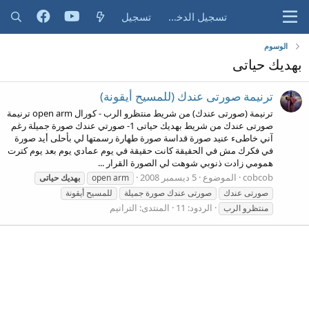
تسجيل الدخول
تسجيل
الوسوم
بهديك حياتى
ترنيمة صورتى عندك (للمسيح أيقونة)
ترنيمة (صورتى عندك) من شريط منتظرو الرب - كورال open arm ترنيمة
صورتى عندك من شريط بهديك حياتى 1- صورتي عندك صورة جميلة رغم
آني خاطىء عنيد صورة قداسة صورة طهارة رسمتها لي بأحلى أيد صورة
في فكرك مش في الحقيقة كانت حقيقة في يوم عمادي يوم بعد يوم كترت
همومي زادت ذنوبي شوهت لي الصورة القرار ...
cobcob
الموضوع
5 ديسمبر 2008
open arm
بهديك
حياتى
صورتى عندك
صورتى عندك صورة جميلة
للمسيح أيقونة
الردود: 11
المنتدى:
الترانيم
منتظرو الرب