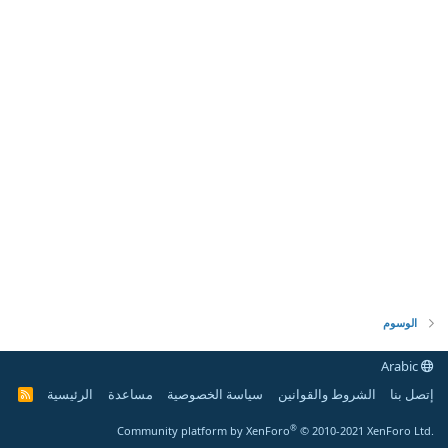
الوسوم
Arabic
إتصل بنا
الشروط والقوانين
سياسة الخصوصية
مساعدة
الرئيسية
R
S
S
®
Community platform by XenForo
© 2010-2021 XenForo Ltd.