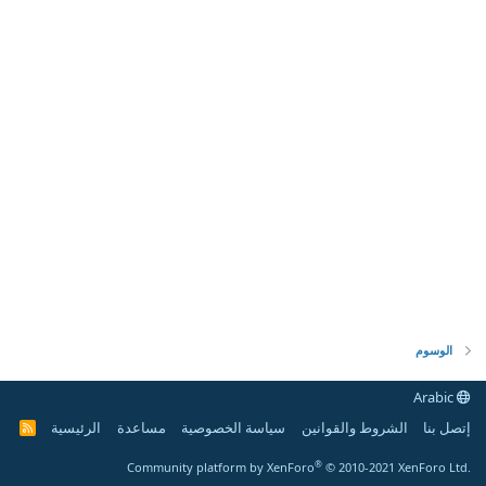
الوسوم
Arabic
إتصل بنا
الشروط والقوانين
سياسة الخصوصية
مساعدة
الرئيسية
R
S
S
®
Community platform by XenForo
© 2010-2021 XenForo Ltd.