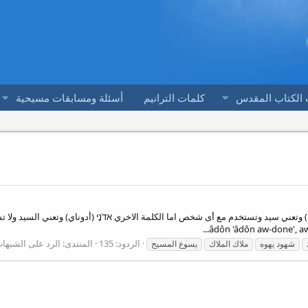
 الكتاب المقدس
كلمات الترانيم
أسئلة ومسابقات مسيحية
يه ) وتعني سيد وتستخدم مع أى شخص اما الكلمة الاخري אדֹנָי (أدوناي) وتعني السيد ولا 
الردود: 135
المنتدى:
الرد على الشبها
شهود يهوه
ملاك الملاك
يسوع المسيح