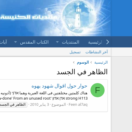
الرئيسية
المنتديات
الكتاب المقدس
آيات
آخر النشاطات
تسجيل
الرئيسية
الوسوم
الظاهر في الجسد
حوار حول اقوال شهود يهوه
F
هناك كلمتين مختلفتين فى اللغة العبرية وهما אדֹנִי (أدون
strong H113 אדן אדון 'âdôn 'âdôn aw-done', aw-done' From an unused root...
Feen al7aq
الموضوع
3 يناير 2010
الظاهر
في
الجسد