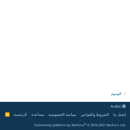
الوسوم
Arabic
إتصل بنا
الشروط والقوانين
سياسة الخصوصية
مساعدة
الرئيسية
R
S
S
®
Community platform by XenForo
© 2010-2021 XenForo Ltd.