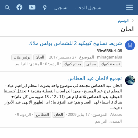
تسجيل الدخول
تسجيل
الوسوم
الحان
شريط تسابيح كيهكيه 2 للشماس بولس ملاك
M
R3w6B8bzb08
minagamal88
الموضوع
27 ديسمبر 2017
الحان
بولس ملاك
الردود: 0
المنتدى:
الترانيم
تسبحة كيهك
مجاني
مدائح كيهك
تجميع لالحان عيد الغطاس
الحان عيد الغطاس مجمعة فى موضوع واحد بصوت المعلم ابراهيم عياد -
المعلم فرج عبد المسيح - معهد الدراسات القبطية مقدمة + تحتفل كنيستنا
القبطية بعيد الغطاس ثلاثة ايام هى (11 ، 12 ، 13 طوبة من كل عام) +
هناك 3 اسماء لهذا العيد و هم: عيد الثيؤفانيا : اى الظهور الالهى عيد الأنوار
: حيث...
Aksios
الموضوع
17 يناير 2009
الردود: 9
الحان
الغطاس
المنتدى:
الترانيم