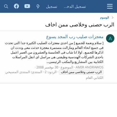
تسجيل الدخول
تسجيل
الوسوم
الرب حصنى وخلاصى ممن اخاف
معجزات صليب رب المجد يسوع
A
[ سلام ونعمة للجميع ] من احدى معجزات الصليب الكثيرة جدا التى تحدث
فى جميع انحاء العالم ومازالت مستمرة معجزة حدثت معى وددت ان
اذكرها للجميع . اولا انا شاب فى الخامسة والعشرون من العمر اعمل
باحدى الشركات الهندسية وظيفتى هى مراسل اى انقل المراسلات
الكتابية بين المشاريع والمكتب الرئيسى...
AMIR ANDRAWOS
الموضوع
30 نوفمبر 2008
الردود: 2
المنتدى:
المنتدى المسيحي
الرب
حصنى
وخلاصى
ممن
اخاف
الكتابي العام