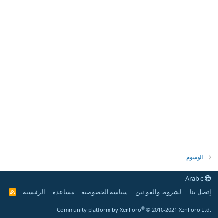
الوسوم
Arabic
إتصل بنا
الشروط والقوانين
سياسة الخصوصية
مساعدة
الرئيسية
R
S
S
®
Community platform by XenForo
© 2010-2021 XenForo Ltd.